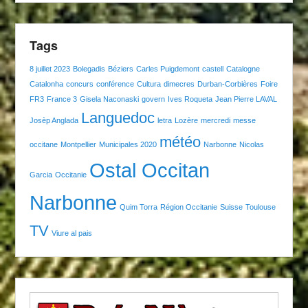
Tags
8 juillet 2023
Bolegadis
Béziers
Carles Puigdemont
castell
Catalogne
Catalonha
concurs
conférence
Cultura
dimecres
Durban-Corbières
Foire
FR3
France 3
Gisela Naconaski
govern
Ives Roqueta
Jean Pierre LAVAL
Languedoc
Josèp Anglada
letra
Lozère
mercredi
messe
météo
occitane
Montpellier
Municipales 2020
Narbonne
Nicolas
Ostal Occitan
Garcia
Occitanie
Narbonne
Quim Torra
Région Occitanie
Suisse
Toulouse
TV
Viure al pais