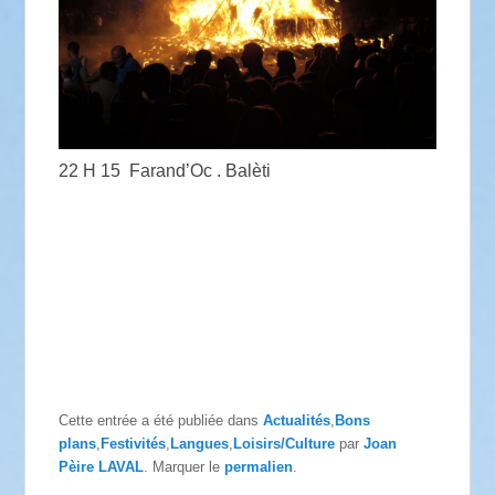
22 H 15 Farand’Oc . Balèti
Cette entrée a été publiée dans
Actualités
,
Bons
plans
,
Festivités
,
Langues
,
Loisirs/Culture
par
Joan
Pèire LAVAL
. Marquer le
permalien
.