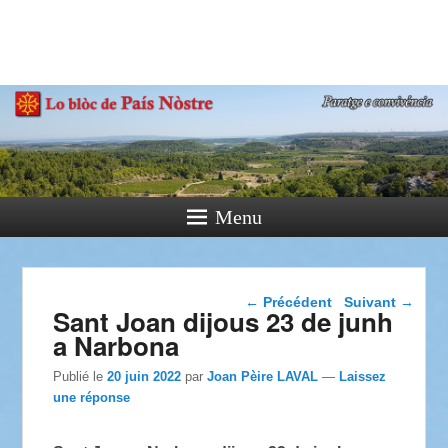
País Nòstre
Paratge e Convivència
Menu
Navigation dans les
←
Précédent
Suivant
→
Sant Joan dijous 23 de junh
articles
a Narbona
Publié le
20 juin 2022
par
Joan Pèire LAVAL
—
Laissez
une réponse