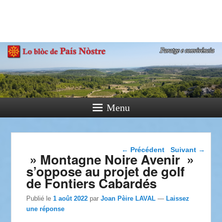
País Nòstre
Paratge e Convivència
Menu
Navigation dans les
←
Précédent
Suivant
→
» Montagne Noire Avenir »
articles
s’oppose au projet de golf
de Fontiers Cabardés
Publié le
1 août 2022
par
Joan Pèire LAVAL
—
Laissez
une réponse