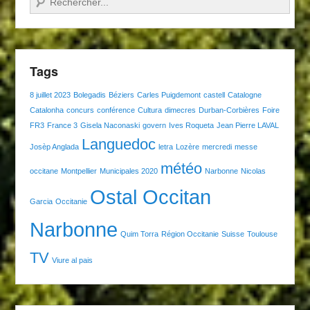
Tags
8 juillet 2023
Bolegadis
Béziers
Carles Puigdemont
castell
Catalogne
Catalonha
concurs
conférence
Cultura
dimecres
Durban-Corbières
Foire
FR3
France 3
Gisela Naconaski
govern
Ives Roqueta
Jean Pierre LAVAL
Languedoc
Josèp Anglada
letra
Lozère
mercredi
messe
météo
occitane
Montpellier
Municipales 2020
Narbonne
Nicolas
Ostal Occitan
Garcia
Occitanie
Narbonne
Quim Torra
Région Occitanie
Suisse
Toulouse
TV
Viure al pais