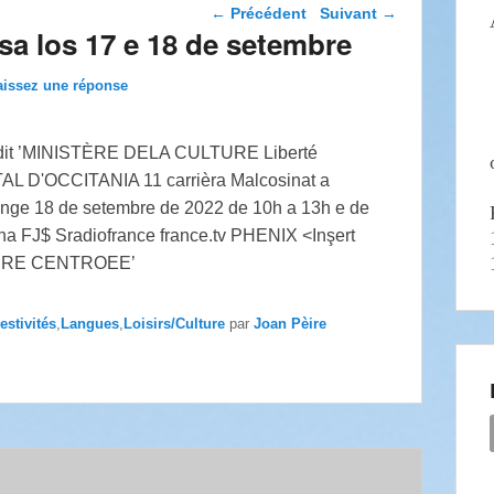
Navigation dans les
←
Précédent
Suivant
→
articles
osa los 17 e 18 de setembre
aissez une réponse
estivités
,
Langues
,
Loisirs/Culture
par
Joan Pèire