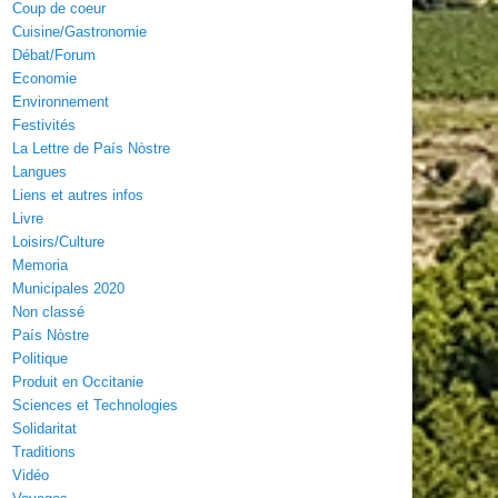
Coup de coeur
Cuisine/Gastronomie
Débat/Forum
Economie
Environnement
Festivités
La Lettre de País Nòstre
Langues
Liens et autres infos
Livre
Loisirs/Culture
Memoria
Municipales 2020
Non classé
País Nòstre
Politique
Produit en Occitanie
Sciences et Technologies
Solidaritat
Traditions
Vidéo