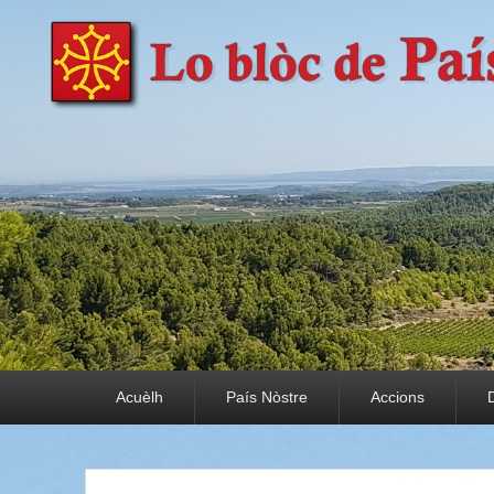
País Nòstre
Paratge e Convivència
Premier menu
Acuèlh
País Nòstre
Accions