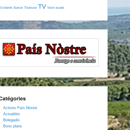
TV
Occitanie
Suisse
Toulouse
Viure al pais
Catégories
Actions País Nòstre
Actualités
Bolegadis
Bons plans