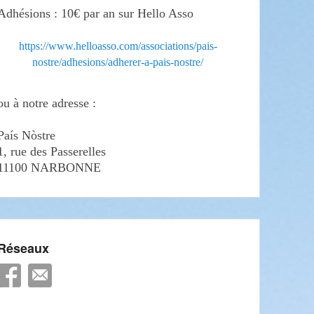
Adhésions : 10€ par an sur Hello Asso
https://www.helloasso.com/associations/pais-
nostre/adhesions/adherer-a-pais-nostre/
ou à notre adresse :
País Nòstre
1, rue des Passerelles
11100 NARBONNE
Réseaux