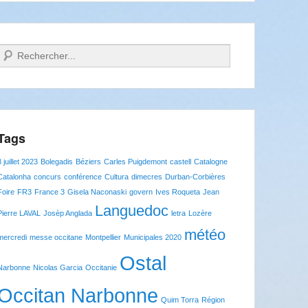
Recherche
Tags
8 juillet 2023
Bolegadis
Béziers
Carles Puigdemont
castell
Catalogne
Catalonha
concurs
conférence
Cultura
dimecres
Durban-Corbières
Foire
FR3
France 3
Gisela Naconaski
govern
Ives Roqueta
Jean
Languedoc
Pierre LAVAL
Josèp Anglada
letra
Lozère
météo
mercredi
messe occitane
Montpellier
Municipales 2020
Ostal
Narbonne
Nicolas Garcia
Occitanie
Occitan Narbonne
Quim Torra
Région