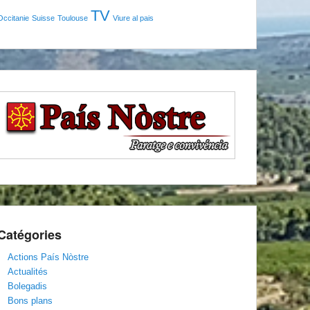
TV
Occitanie
Suisse
Toulouse
Viure al pais
Catégories
Actions País Nòstre
Actualités
Bolegadis
Bons plans