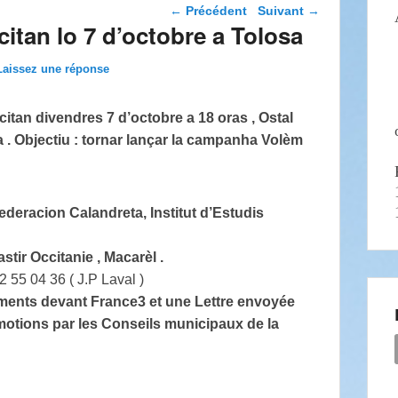
Navigation dans les
←
Précédent
Suivant
→
articles
itan lo 7 d’octobre a Tolosa
Laissez une réponse
an divendres 7 d’octobre a 18 oras , Ostal
a . Objectiu : tornar lançar la campanha Volèm
deracion Calandreta, Institut d’Estudis
tir Occitanie , Macarèl .
2 55 04 36 ( J.P Laval )
ments devant France3 et une Lettre envoyée
motions par les Conseils municipaux de la