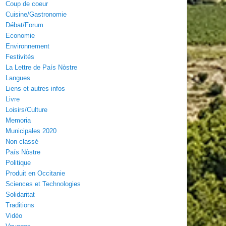
Coup de coeur
Cuisine/Gastronomie
Débat/Forum
Economie
Environnement
Festivités
La Lettre de País Nòstre
Langues
Liens et autres infos
Livre
Loisirs/Culture
Memoria
Municipales 2020
Non classé
País Nòstre
Politique
Produit en Occitanie
Sciences et Technologies
Solidaritat
Traditions
Vidéo