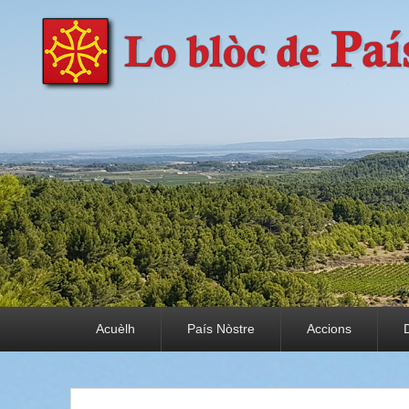
País Nòstre
Paratge e Convivència
Premier menu
Acuèlh
País Nòstre
Accions