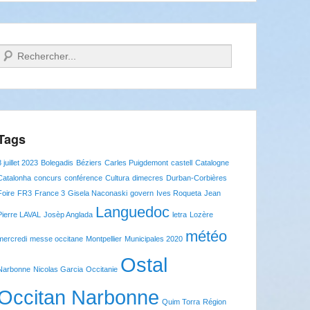
Recherche
Tags
8 juillet 2023
Bolegadis
Béziers
Carles Puigdemont
castell
Catalogne
Catalonha
concurs
conférence
Cultura
dimecres
Durban-Corbières
Foire
FR3
France 3
Gisela Naconaski
govern
Ives Roqueta
Jean
Languedoc
Pierre LAVAL
Josèp Anglada
letra
Lozère
météo
mercredi
messe occitane
Montpellier
Municipales 2020
Ostal
Narbonne
Nicolas Garcia
Occitanie
Occitan Narbonne
Quim Torra
Région