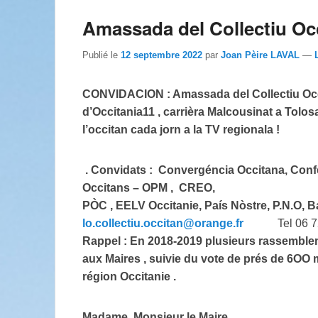
Amassada del Collectiu Occ
Publié le
12 septembre 2022
par
Joan Pèire LAVAL
—
CONVIDACION : Amassada del Collectiu Occit
d’Occitania
11 , carrièra Malcousinat a Tolos
l’occitan cada jorn a la TV regionala !
. Convidats : Convergéncia Occitana, Confe
Occitans – OPM , CREO,
PÒC , EELV Occitanie, País Nòstre, P.N.O, Bas
lo.collectiu.occitan@orange.fr
Tel 06 7
Rappel : En 2018-2019 plusieurs rassemble
aux Maires , suivie du vote de prés de 6OO 
région Occitanie .
Madame, Monsieur le Maire,