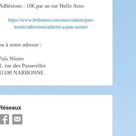
Adhésions : 10€ par an sur Hello Asso
https://www.helloasso.com/associations/pais-
nostre/adhesions/adherer-a-pais-nostre/
ou à notre adresse :
País Nòstre
1, rue des Passerelles
11100 NARBONNE
Réseaux