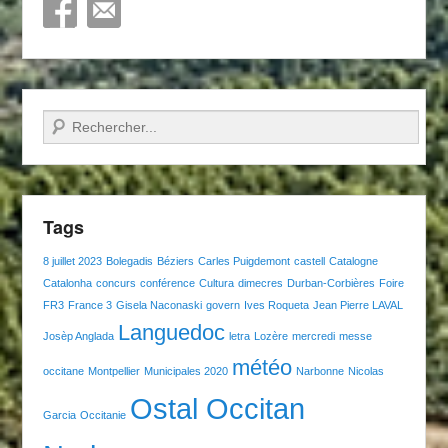
Recherche
Tags
8 juillet 2023
Bolegadis
Béziers
Carles Puigdemont
castell
Catalogne
Catalonha
concurs
conférence
Cultura
dimecres
Durban-Corbières
Foire
FR3
France 3
Gisela Naconaski
govern
Ives Roqueta
Jean Pierre LAVAL
Languedoc
Josèp Anglada
letra
Lozère
mercredi
messe
météo
occitane
Montpellier
Municipales 2020
Narbonne
Nicolas
Ostal Occitan
Garcia
Occitanie