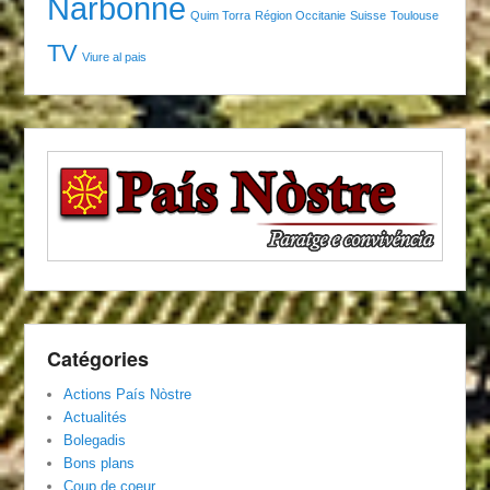
Narbonne
Quim Torra
Région Occitanie
Suisse
Toulouse
TV
Viure al pais
Catégories
Actions País Nòstre
Actualités
Bolegadis
Bons plans
Coup de coeur