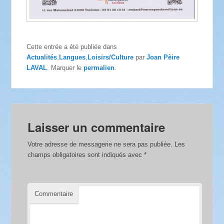
Cette entrée a été publiée dans
Actualités
,
Langues
,
Loisirs/Culture
par
Joan Pèire
LAVAL
. Marquer le
permalien
.
Laisser un commentaire
Votre adresse de messagerie ne sera pas publiée.
Les
champs obligatoires sont indiqués avec
*
Commentaire