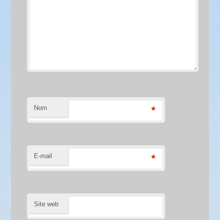
Nom
*
E-mail
*
Site web