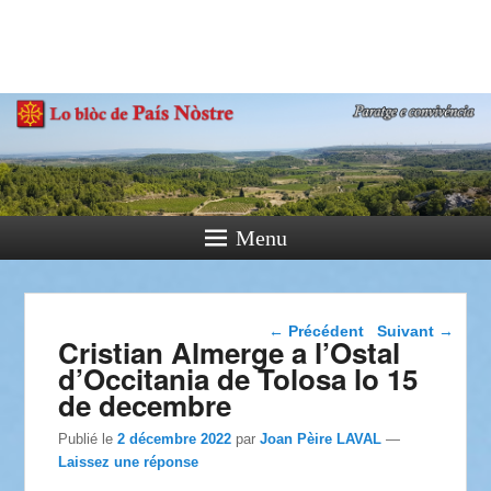
País Nòstre
Paratge e Convivència
Menu
Navigation dans les
←
Précédent
Suivant
→
Cristian Almerge a l’Ostal
articles
d’Occitania de Tolosa lo 15
de decembre
Publié le
2 décembre 2022
par
Joan Pèire LAVAL
—
Laissez une réponse