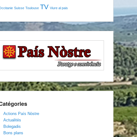
TV
Occitanie
Suisse
Toulouse
Viure al pais
Catégories
Actions País Nòstre
Actualités
Bolegadis
Bons plans