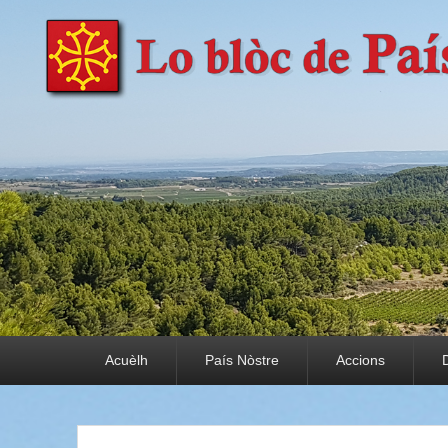
País Nòstre
Paratge e Convivència
Premier menu
Acuèlh
País Nòstre
Accions