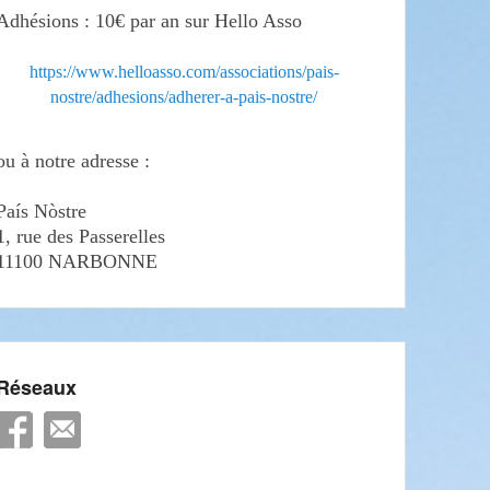
Adhésions : 10€ par an sur Hello Asso
https://www.helloasso.com/associations/pais-
nostre/adhesions/adherer-a-pais-nostre/
ou à notre adresse :
País Nòstre
1, rue des Passerelles
11100 NARBONNE
Réseaux