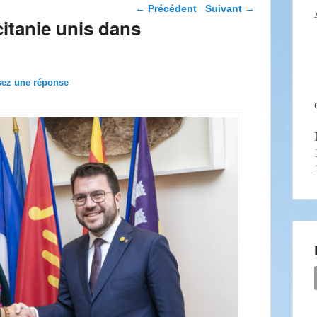
Navigation dans les
←
Précédent
Suivant
→
articles
citanie unis dans
sez une réponse