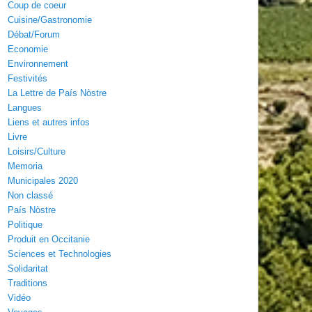
Coup de coeur
Cuisine/Gastronomie
Débat/Forum
Economie
Environnement
Festivités
La Lettre de País Nòstre
Langues
Liens et autres infos
Livre
Loisirs/Culture
Memoria
Municipales 2020
Non classé
País Nòstre
Politique
Produit en Occitanie
Sciences et Technologies
Solidaritat
Traditions
Vidéo