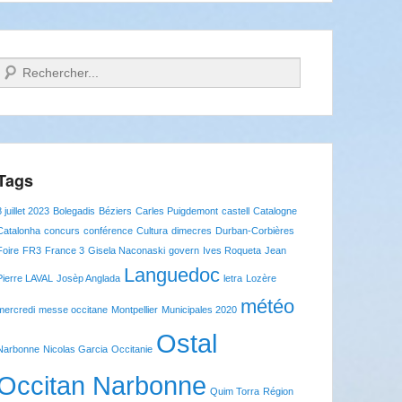
Recherche
Tags
8 juillet 2023
Bolegadis
Béziers
Carles Puigdemont
castell
Catalogne
Catalonha
concurs
conférence
Cultura
dimecres
Durban-Corbières
Foire
FR3
France 3
Gisela Naconaski
govern
Ives Roqueta
Jean
Languedoc
Pierre LAVAL
Josèp Anglada
letra
Lozère
météo
mercredi
messe occitane
Montpellier
Municipales 2020
Ostal
Narbonne
Nicolas Garcia
Occitanie
Occitan Narbonne
Quim Torra
Région