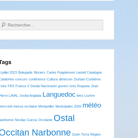
Recherche
Tags
8 juillet 2023
Bolegadis
Béziers
Carles Puigdemont
castell
Catalogne
Catalonha
concurs
conférence
Cultura
dimecres
Durban-Corbières
Foire
FR3
France 3
Gisela Naconaski
govern
Ives Roqueta
Jean
Languedoc
Pierre LAVAL
Josèp Anglada
letra
Lozère
météo
mercredi
messe occitane
Montpellier
Municipales 2020
Ostal
Narbonne
Nicolas Garcia
Occitanie
Occitan Narbonne
Quim Torra
Région