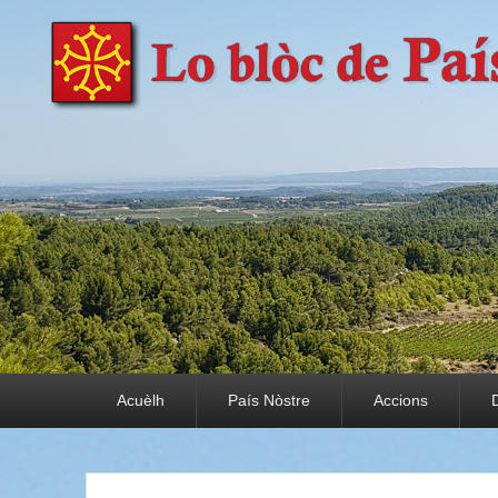
País Nòstre
Paratge e Convivència
Premier menu
Acuèlh
País Nòstre
Accions