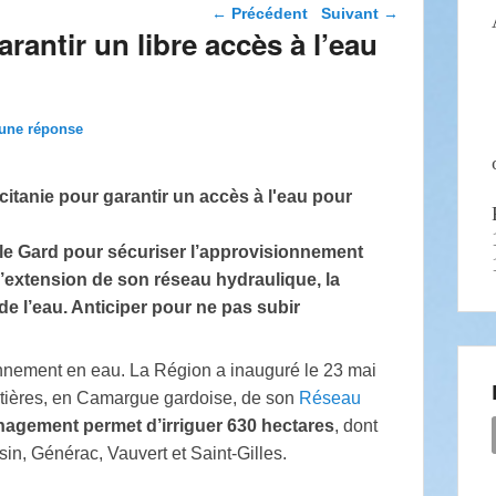
Navigation dans les
←
Précédent
Suivant
→
articles
rantir un libre accès à l’eau
 une réponse
le Gard pour sécuriser l’approvisionnement
l’extension de son réseau hydraulique, la
e l’eau. Anticiper pour ne pas subir
onnement en eau. La Région a inauguré le 23 mai
ostières, en Camargue gardoise, de son
Réseau
agement permet d’irriguer 630 hectares
, dont
n, Générac, Vauvert et Saint-Gilles.