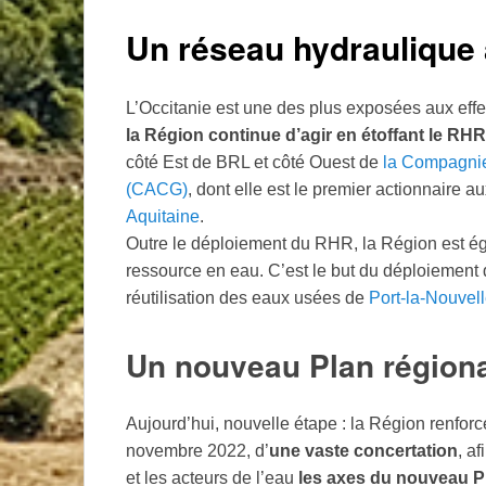
Un réseau hydraulique à
L’Occitanie est une des plus exposées aux eff
la Région continue d’agir en étoffant le RHR
côté Est de BRL et côté Ouest de
la Compagni
(CACG)
, dont elle est le premier actionnaire 
Aquitaine
.
Outre le déploiement du RHR, la Région est é
ressource en eau. C’est le but du déploiement
réutilisation des eaux usées de
Port-la-Nouvell
Un nouveau Plan régiona
Aujourd’hui, nouvelle étape : la Région renforc
novembre 2022, d’
une vaste concertation
, a
et les acteurs de l’eau
les axes du nouveau Pl