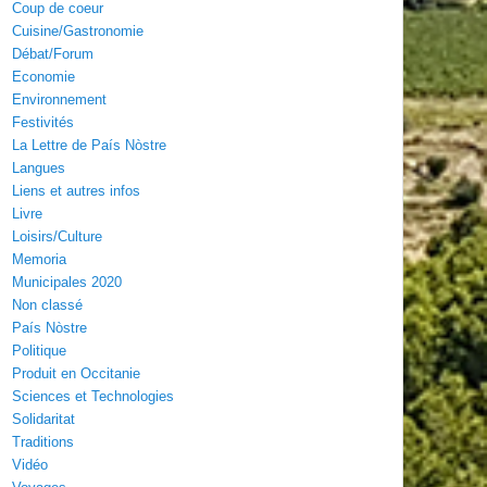
Coup de coeur
Cuisine/Gastronomie
Débat/Forum
Economie
Environnement
Festivités
La Lettre de País Nòstre
Langues
Liens et autres infos
Livre
Loisirs/Culture
Memoria
Municipales 2020
Non classé
País Nòstre
Politique
Produit en Occitanie
Sciences et Technologies
Solidaritat
Traditions
Vidéo