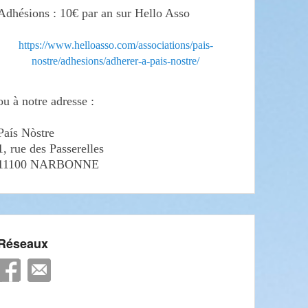
Adhésions : 10€ par an sur Hello Asso
https://www.helloasso.com/associations/pais-
nostre/adhesions/adherer-a-pais-nostre/
ou à notre adresse :
País Nòstre
1, rue des Passerelles
11100 NARBONNE
Réseaux