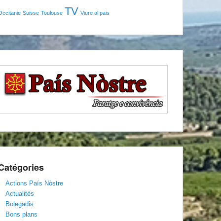
TV
Occitanie
Suisse
Toulouse
Viure al pais
Catégories
Actions País Nòstre
Actualités
Bolegadis
Bons plans