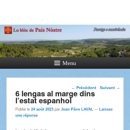
País Nòstre
Paratge e Convivència
Menu
Navigation dans les
←
Précédent
Suivant
→
6 lengas al marge dins
articles
l’estat espanhol
Publié le
24 août 2023
par
Joan Pèire LAVAL
—
Laissez
une réponse