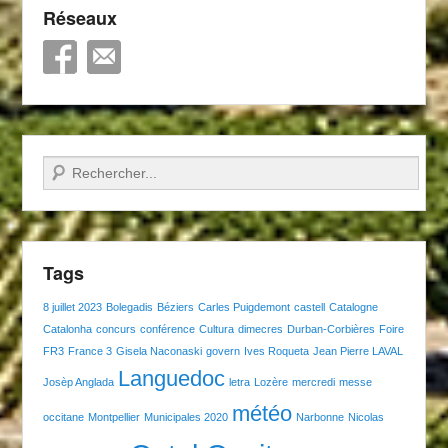
Réseaux
Recherche
Tags
8 juillet 2023
Bolegadis
Béziers
Carles Puigdemont
castell
Catalogne
Catalonha
concurs
conférence
Cultura
dimecres
Durban-Corbières
Foire
FR3
France 3
Gisela Naconaski
govern
Ives Roqueta
Jean Pierre LAVAL
Languedoc
Josèp Anglada
letra
Lozère
mercredi
messe
météo
occitane
Montpellier
Municipales 2020
Narbonne
Nicolas