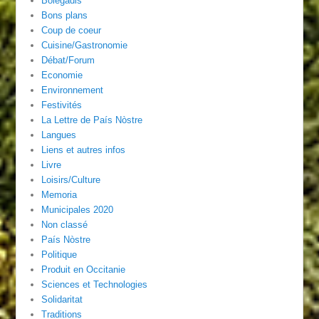
Bolegadis
Bons plans
Coup de coeur
Cuisine/Gastronomie
Débat/Forum
Economie
Environnement
Festivités
La Lettre de País Nòstre
Langues
Liens et autres infos
Livre
Loisirs/Culture
Memoria
Municipales 2020
Non classé
País Nòstre
Politique
Produit en Occitanie
Sciences et Technologies
Solidaritat
Traditions