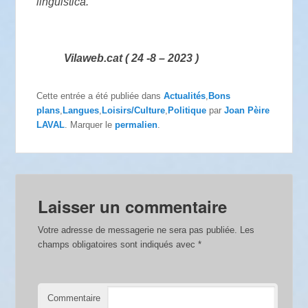
lingüistica.
Vilaweb.cat ( 24 -8 – 2023 )
Cette entrée a été publiée dans
Actualités
,
Bons
plans
,
Langues
,
Loisirs/Culture
,
Politique
par
Joan Pèire
LAVAL
. Marquer le
permalien
.
Laisser un commentaire
Votre adresse de messagerie ne sera pas publiée.
Les
champs obligatoires sont indiqués avec
*
Commentaire