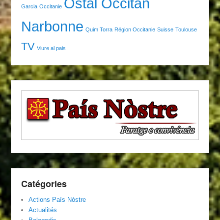
Ostal Occitan
Garcia
Occitanie
Narbonne
Quim Torra
Région Occitanie
Suisse
Toulouse
TV
Viure al pais
Catégories
Actions País Nòstre
Actualités