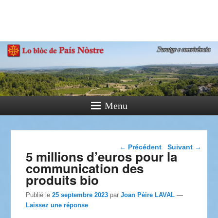
País Nòstre
Paratge e Convivència
Menu
Navigation dans les
←
Précédent
Suivant
→
5 millions d’euros pour la
articles
communication des
produits bio
Publié le
25 septembre 2023
par
Joan Pèire LAVAL
—
Laissez une réponse