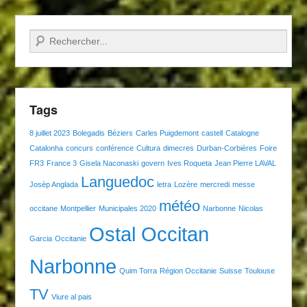
Recherche
Tags
8 juillet 2023
Bolegadis
Béziers
Carles Puigdemont
castell
Catalogne
Catalonha
concurs
conférence
Cultura
dimecres
Durban-Corbières
Foire
FR3
France 3
Gisela Naconaski
govern
Ives Roqueta
Jean Pierre LAVAL
Languedoc
Josèp Anglada
letra
Lozère
mercredi
messe
météo
occitane
Montpellier
Municipales 2020
Narbonne
Nicolas
Ostal Occitan
Garcia
Occitanie
Narbonne
Quim Torra
Région Occitanie
Suisse
Toulouse
TV
Viure al pais