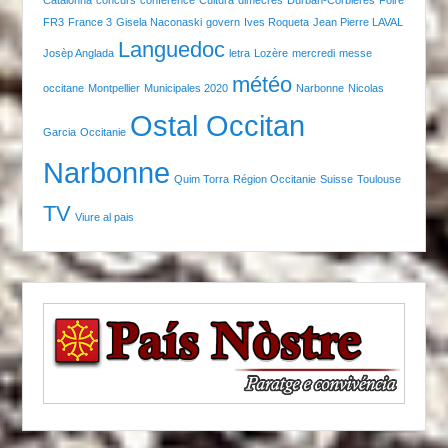
Catalonha
concurs
conférence
Cultura
dimecres
Durban-Corbières
Foire
FR3
France 3
Gisela Naconaski
govern
Ives Roqueta
Jean Pierre LAVAL
Languedoc
Josèp Anglada
letra
Lozère
mercredi
messe
météo
occitane
Montpellier
Municipales 2020
Narbonne
Nicolas
Ostal Occitan
Garcia
Occitanie
Narbonne
Quim Torra
Région Occitanie
Suisse
Toulouse
TV
Viure al pais