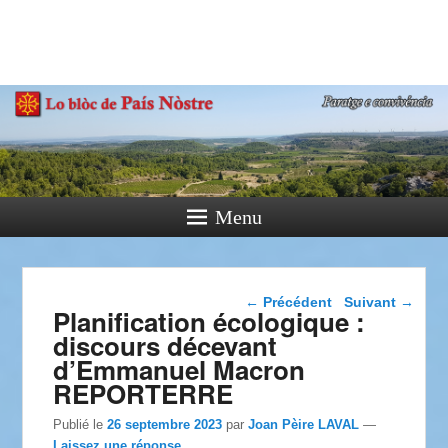
País Nòstre
Paratge e Convivència
Menu
Navigation dans les
←
Précédent
Suivant
→
Planification écologique :
articles
discours décevant
d’Emmanuel Macron
REPORTERRE
Publié le
26 septembre 2023
par
Joan Pèire LAVAL
—
Laissez une réponse