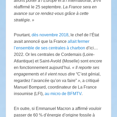
allons porter à l’Europe et à l’international
, a-t-il
réaffirmé le 25 septembre.
La France sera en
avance sur ce rendez-vous grâce à cette
stratégie.
»
Pourtant,
dès novembre 2018
, le chef de l’État
avait annoncé que la France
allait fermer
l’ensemble de ses centrales à charbon
d’ici…
2022. Or les centrales de Cordemais (Loire-
Atlantique) et Saint-Avold (Moselle) sont encore
en fonctionnement aujourd’hui.
«
Il reporte ses
engagements et il vient nous dire
“C’est génial,
regardez l’avancée qu’on va faire”
»
, a critiqué
Manuel Bompard, coordinateur de La France
insoumise (
LFI
),
au micro de
BFMTV
.
En outre, si Emmanuel Macron a affirmé vouloir
passer de 60
% d’énergie d’origine fossile à