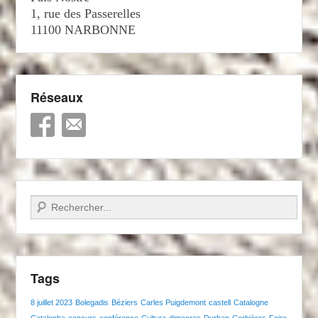
1, rue des Passerelles
11100 NARBONNE
Réseaux
Recherche
Tags
8 juillet 2023
Bolegadis
Béziers
Carles Puigdemont
castell
Catalogne