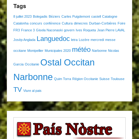
Tags
8 juillet 2023
Bolegadis
Béziers
Carles Puigdemont
castell
Catalogne
Catalonha
concurs
conférence
Cultura
dimecres
Durban-Corbières
Foire
FR3
France 3
Gisela Naconaski
govern
Ives Roqueta
Jean Pierre LAVAL
Languedoc
Josèp Anglada
letra
Lozère
mercredi
messe
météo
occitane
Montpellier
Municipales 2020
Narbonne
Nicolas
Ostal Occitan
Garcia
Occitanie
Narbonne
Quim Torra
Région Occitanie
Suisse
Toulouse
TV
Viure al pais