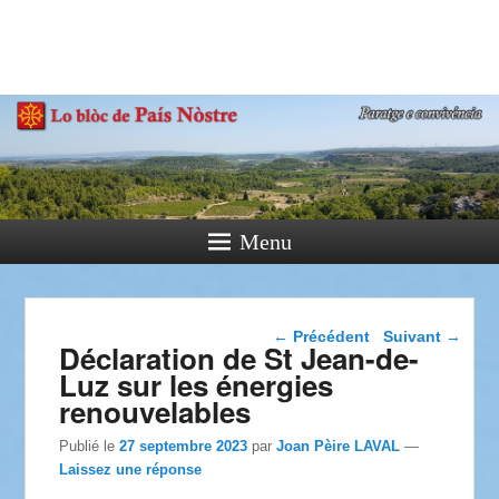
País Nòstre
Paratge e Convivència
Menu
Navigation dans les
←
Précédent
Suivant
→
Déclaration de St Jean-de-
articles
Luz sur les énergies
renouvelables
Publié le
27 septembre 2023
par
Joan Pèire LAVAL
—
Laissez une réponse