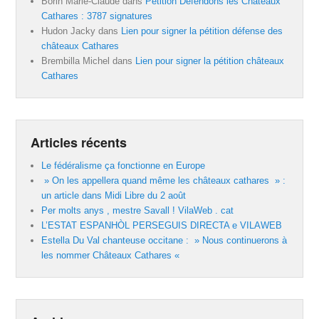
Borin Marie-Claude
dans
Pétition Défendons les Châteaux
Cathares : 3787 signatures
Hudon Jacky
dans
Lien pour signer la pétition défense des
châteaux Cathares
Brembilla Michel
dans
Lien pour signer la pétition châteaux
Cathares
Articles récents
Le fédéralisme ça fonctionne en Europe
» On les appellera quand même les châteaux cathares » :
un article dans Midi Libre du 2 août
Per molts anys , mestre Savall ! VilaWeb . cat
L’ESTAT ESPANHÒL PERSEGUIS DIRECTA e VILAWEB
Estella Du Val chanteuse occitane : » Nous continuerons à
les nommer Châteaux Cathares «