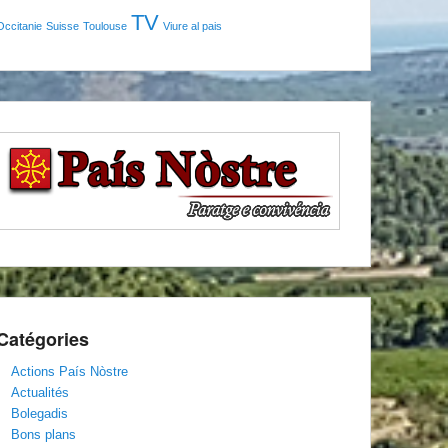
TV
Occitanie
Suisse
Toulouse
Viure al pais
Catégories
Actions País Nòstre
Actualités
Bolegadis
Bons plans