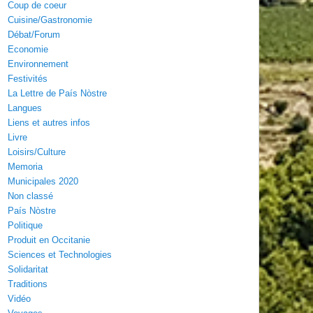
Coup de coeur
Cuisine/Gastronomie
Débat/Forum
Economie
Environnement
Festivités
La Lettre de País Nòstre
Langues
Liens et autres infos
Livre
Loisirs/Culture
Memoria
Municipales 2020
Non classé
País Nòstre
Politique
Produit en Occitanie
Sciences et Technologies
Solidaritat
Traditions
Vidéo