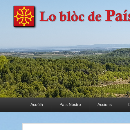
País Nòstre
Paratge e Convivència
Premier menu
Acuèlh
País Nòstre
Accions