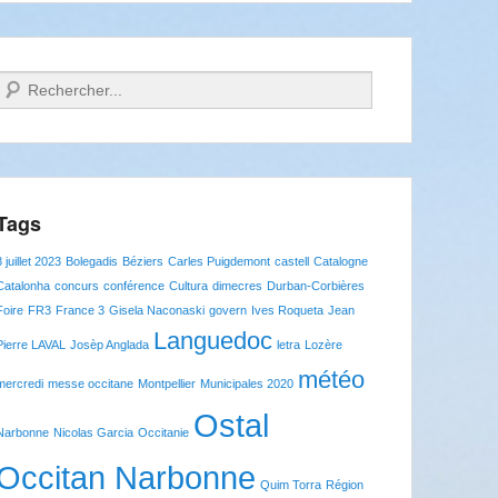
Recherche
Tags
8 juillet 2023
Bolegadis
Béziers
Carles Puigdemont
castell
Catalogne
Catalonha
concurs
conférence
Cultura
dimecres
Durban-Corbières
Foire
FR3
France 3
Gisela Naconaski
govern
Ives Roqueta
Jean
Languedoc
Pierre LAVAL
Josèp Anglada
letra
Lozère
météo
mercredi
messe occitane
Montpellier
Municipales 2020
Ostal
Narbonne
Nicolas Garcia
Occitanie
Occitan Narbonne
Quim Torra
Région