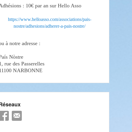
Adhésions : 10€ par an sur Hello Asso
https://www.helloasso.com/associations/pais-
nostre/adhesions/adherer-a-pais-nostre/
ou à notre adresse :
País Nòstre
1, rue des Passerelles
11100 NARBONNE
Réseaux