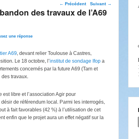
Navigation dans les
←
Précédent
Suivant
→
articles
abandon des travaux de l’A69
ssez une réponse
tier A69
, devant relier Toulouse à Castres,
tion. Le 18 octobre, l’
institut de sondage Ifop
a
tements concernés par la future A69 (Tarn et
 des travaux.
est libre et l’association Agir pour
 désir de référendum local. Parmi les interrogés,
out à fait favorables (42
%) à l’utilisation de cet
 enfin que le projet aura un effet négatif sur la