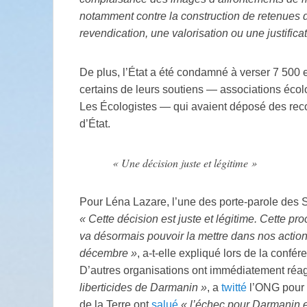
notamment contre la construction de retenues d
revendication, une valorisation ou une justific
De plus, l’État a été condamné à verser 7 500
certains de leurs soutiens — associations éc
Les Écologistes — qui avaient déposé des recou
d’État.
«
Une décision juste et légitime
»
Pour Léna Lazare, l’une des porte-parole des
«
Cette décision est juste et légitime. Cette
va désormais pouvoir la mettre dans nos actio
décembre
»
, a-t-elle expliqué lors de la conf
D’autres organisations ont immédiatement réag
liberticides de Darmanin
»
, a
twitté
l’
ONG
pour 
de la Terre ont
salué
«
l’échec pour Darmanin e