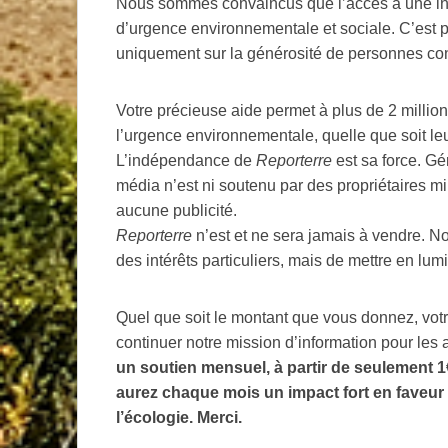
Nous sommes convaincus que l’accès à une inf
d’urgence environnementale et sociale. C’est po
uniquement sur la générosité de personnes c
Votre précieuse aide permet à plus de 2 milli
l’urgence environnementale, quelle que soit leur
L’indépendance de
Reporterre
est sa force. Gér
média n’est ni soutenu par des propriétaires mill
aucune publicité.
Reporterre
n’est et ne sera jamais à vendre. Not
des intérêts particuliers, mais de mettre en lu
Quel que soit le montant que vous donnez, votr
continuer notre mission d’information pour les
un soutien mensuel, à partir de seulement 
aurez chaque mois un impact fort en faveur
l’écologie. Merci.