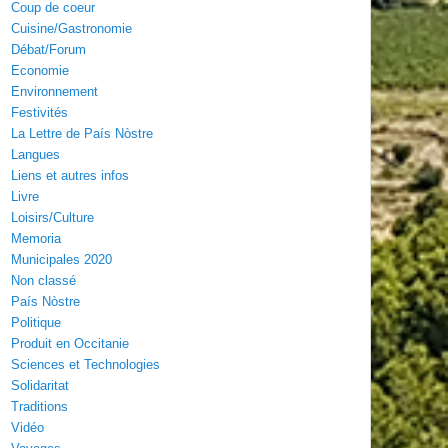
Coup de coeur
Cuisine/Gastronomie
Débat/Forum
Economie
Environnement
Festivités
La Lettre de País Nòstre
Langues
Liens et autres infos
Livre
Loisirs/Culture
Memoria
Municipales 2020
Non classé
País Nòstre
Politique
Produit en Occitanie
Sciences et Technologies
Solidaritat
Traditions
Vidéo