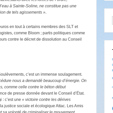
’eau à Sainte-Soline, ne constitue pas une
ation de tels agissements
»
.
 euros en tout à certains membres des
SLT
et
ologistes, comme Bloom
; partis politiques comme
rs contre le décret de dissolution au Conseil
 Soulèvements, c’est un immense soulagement.
 procédure nous a demandé beaucoup d’énergie. On
ns, comme celle contre le béton début
érence de presse donnée devant le Conseil d’État.
i : c’est une
«
victoire contre les dérives
la justice sociale et écologique Attac. Les Amis
t sa volonté de criminaliser le mouvement