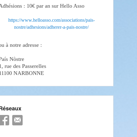
Adhésions : 10€ par an sur Hello Asso
https://www.helloasso.com/associations/pais-
nostre/adhesions/adherer-a-pais-nostre/
ou à notre adresse :
País Nòstre
1, rue des Passerelles
11100 NARBONNE
Réseaux