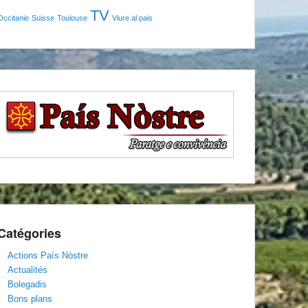
TV
Occitanie
Suisse
Toulouse
Viure al pais
Catégories
Actions País Nòstre
Actualités
Bolegadis
Bons plans