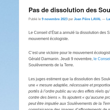
Pas de dissolution des Sou
Publié le
9 novembre 2023
par
Joan Pèire LAVAL
—
La
Le Conseil d’État a annulé la dissolution des S
mouvement écologiste.
C’est une victoire pour le mouvement écologiste 
Gérald Darmanin. Jeudi 9 novembre,
le Consei
Soulèvements de la Terre.
Les juges estiment que la dissolution des Soul
une
«
mesure adaptée, nécessaire et proportion
portés à l’ordre public au vu des effets réels q
contre des biens
».
Ils ajoutent
«
qu’aucune pro
peut être imputée aux Soulèvements de la Terr
complaisance des images d’affrontements de man