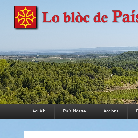
País Nòstre
Paratge e Convivència
Premier menu
Acuèlh
País Nòstre
Accions