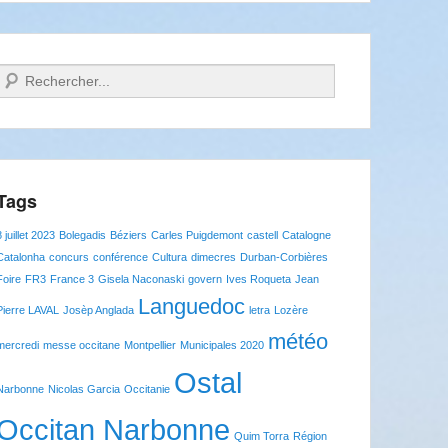
Recherche
Tags
8 juillet 2023
Bolegadis
Béziers
Carles Puigdemont
castell
Catalogne
Catalonha
concurs
conférence
Cultura
dimecres
Durban-Corbières
Foire
FR3
France 3
Gisela Naconaski
govern
Ives Roqueta
Jean
Languedoc
Pierre LAVAL
Josèp Anglada
letra
Lozère
météo
mercredi
messe occitane
Montpellier
Municipales 2020
Ostal
Narbonne
Nicolas Garcia
Occitanie
Occitan Narbonne
Quim Torra
Région