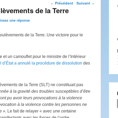
Navigation dans les
←
Précédent
Suivant
→
articles
lèvements de la Terre
issez une réponse
oulèvements de la Terre. Une victoire pour le
et un camouflet pour le ministre de l’Intérieur
l d’État a annulé la procédure de dissolution
des
èvements de la Terre (
SLT
) ne constituait pas
née à la gravité des troubles susceptibles d’être
u’ont pu avoir leurs provocations à la violence
vocation à la violence contre les personnes ne
e
»
. Le fait de relayer
«
avec une certaine
ifestants avec les forces de l’ordre,