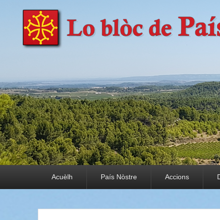
País Nòstre
Paratge e Convivència
Premier menu
Acuèlh
País Nòstre
Accions