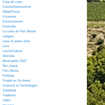
Coup de coeur
Cuisine/Gastronomie
Débat/Forum
Economie
Environnement
Festivités
La Lettre de País Nòstre
Langues
Liens et autres infos
Livre
Loisirs/Culture
Memoria
Municipales 2020
Non classé
País Nòstre
Politique
Produit en Occitanie
Sciences et Technologies
Solidaritat
Traditions
Vidéo