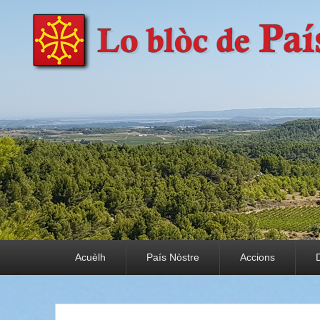
País Nòstre
Paratge e Convivència
Premier menu
Acuèlh
País Nòstre
Accions