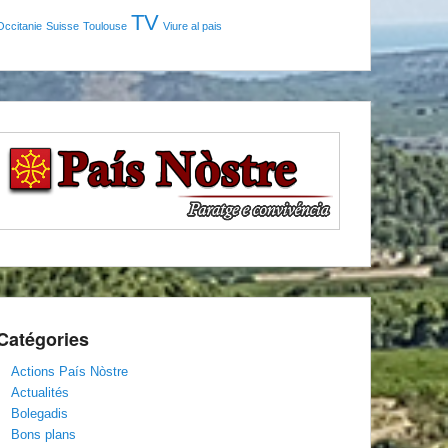
TV
Occitanie
Suisse
Toulouse
Viure al pais
Catégories
Actions País Nòstre
Actualités
Bolegadis
Bons plans