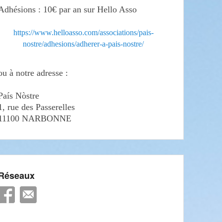
Adhésions : 10€ par an sur Hello Asso
https://www.helloasso.com/associations/pais-
nostre/adhesions/adherer-a-pais-nostre/
ou à notre adresse :
País Nòstre
1, rue des Passerelles
11100 NARBONNE
Réseaux