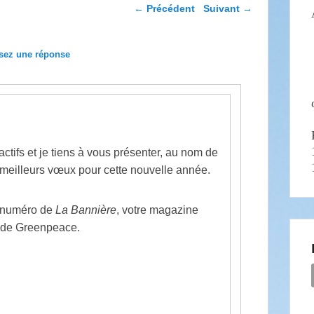
Navigation dans les
←
Précédent
Suivant
→
articles
sez une réponse
actifs et je tiens à vous présenter, au nom de
meilleurs vœux pour cette nouvelle année.
u numéro de
La Bannière
, votre magazine
t de Greenpeace.