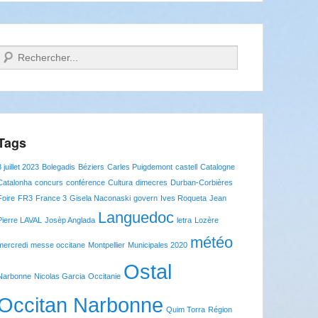
Recherche
Tags
8 juillet 2023
Bolegadis
Béziers
Carles Puigdemont
castell
Catalogne
Catalonha
concurs
conférence
Cultura
dimecres
Durban-Corbières
Foire
FR3
France 3
Gisela Naconaski
govern
Ives Roqueta
Jean
Languedoc
Pierre LAVAL
Josèp Anglada
letra
Lozère
météo
mercredi
messe occitane
Montpellier
Municipales 2020
Ostal
Narbonne
Nicolas Garcia
Occitanie
Occitan Narbonne
Quim Torra
Région