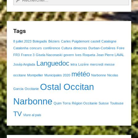
Tags
8 juillet 2023
Bolegadis
Béziers
Carles Puigdemont
castell
Catalogne
Catalonha
concurs
conférence
Cultura
dimecres
Durban-Corbières
Foire
FR3
France 3
Gisela Naconaski
govern
Ives Roqueta
Jean Pierre LAVAL
Languedoc
Josèp Anglada
letra
Lozère
mercredi
messe
météo
occitane
Montpellier
Municipales 2020
Narbonne
Nicolas
Ostal Occitan
Garcia
Occitanie
Narbonne
Quim Torra
Région Occitanie
Suisse
Toulouse
TV
Viure al pais