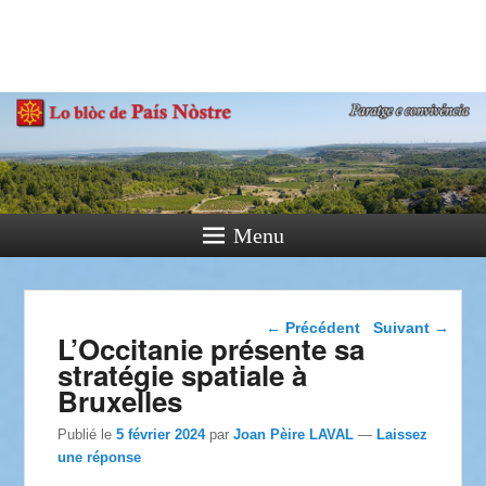
País Nòstre
Paratge e Convivència
Menu
Navigation dans les
←
Précédent
Suivant
→
L’Occitanie présente sa
articles
stratégie spatiale à
Bruxelles
Publié le
5 février 2024
par
Joan Pèire LAVAL
—
Laissez
une réponse