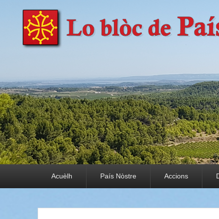
País Nòstre
Paratge e Convivència
Premier menu
Acuèlh
País Nòstre
Accions