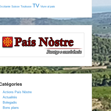
TV
Occitanie
Suisse
Toulouse
Viure al pais
Catégories
Actions País Nòstre
Actualités
Bolegadis
Bons plans