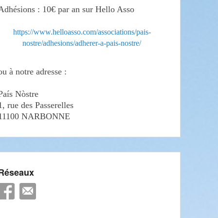
Adhésions : 10€ par an sur Hello Asso
https://www.helloasso.com/associations/pais-
nostre/adhesions/adherer-a-pais-nostre/
ou à notre adresse :
País Nòstre
1, rue des Passerelles
11100 NARBONNE
Réseaux