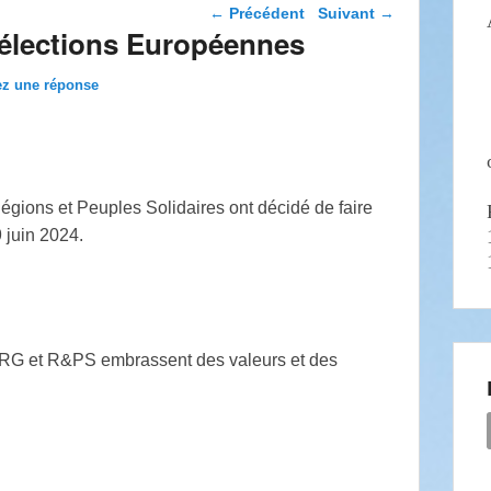
Navigation dans les
←
Précédent
Suivant
→
articles
élections Européennes
ez une réponse
gions et Peuples Solidaires ont décidé de faire
 juin 2024.
 PRG et R&PS embrassent des valeurs et des