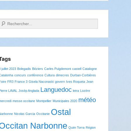
Recherche
Tags
8 juillet 2023
Bolegadis
Béziers
Carles Puigdemont
castell
Catalogne
Catalonha
concurs
conférence
Cultura
dimecres
Durban-Corbières
Foire
FR3
France 3
Gisela Naconaski
govern
Ives Roqueta
Jean
Languedoc
Pierre LAVAL
Josèp Anglada
letra
Lozère
météo
mercredi
messe occitane
Montpellier
Municipales 2020
Ostal
Narbonne
Nicolas Garcia
Occitanie
Occitan Narbonne
Quim Torra
Région