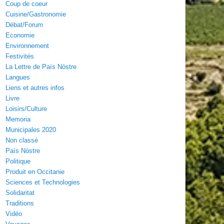
Coup de coeur
Cuisine/Gastronomie
Débat/Forum
Economie
Environnement
Festivités
La Lettre de País Nòstre
Langues
Liens et autres infos
Livre
Loisirs/Culture
Memoria
Municipales 2020
Non classé
País Nòstre
Politique
Produit en Occitanie
Sciences et Technologies
Solidaritat
Traditions
Vidéo