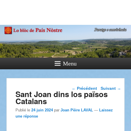
País Nòstre
Paratge e Convivència
Menu
Navigation dans les
←
Précédent
Suivant
→
Sant Joan dins los països
articles
Catalans
Publié le
24 juin 2024
par
Joan Pèire LAVAL
—
Laissez
une réponse