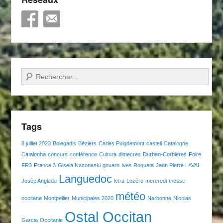
Recherche
Tags
8 juillet 2023
Bolegadis
Béziers
Carles Puigdemont
castell
Catalogne
Catalonha
concurs
conférence
Cultura
dimecres
Durban-Corbières
Foire
FR3
France 3
Gisela Naconaski
govern
Ives Roqueta
Jean Pierre LAVAL
Languedoc
Josèp Anglada
letra
Lozère
mercredi
messe
météo
occitane
Montpellier
Municipales 2020
Narbonne
Nicolas
Ostal Occitan
Garcia
Occitanie