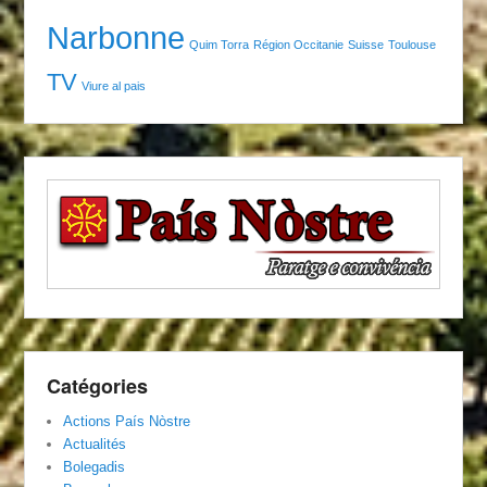
Narbonne
Quim Torra
Région Occitanie
Suisse
Toulouse
TV
Viure al pais
Catégories
Actions País Nòstre
Actualités
Bolegadis