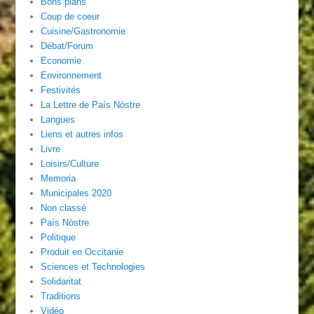
Bons plans
Coup de coeur
Cuisine/Gastronomie
Débat/Forum
Economie
Environnement
Festivités
La Lettre de País Nòstre
Langues
Liens et autres infos
Livre
Loisirs/Culture
Memoria
Municipales 2020
Non classé
País Nòstre
Politique
Produit en Occitanie
Sciences et Technologies
Solidaritat
Traditions
Vidéo