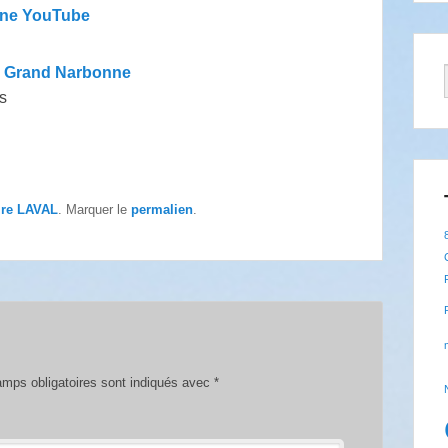
ne YouTube
e Grand Narbonne
s
ire LAVAL
. Marquer le
permalien
.
mps obligatoires sont indiqués avec
*