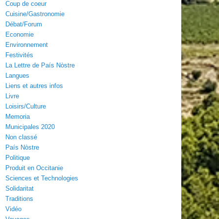
Coup de coeur
Cuisine/Gastronomie
Débat/Forum
Economie
Environnement
Festivités
La Lettre de País Nòstre
Langues
Liens et autres infos
Livre
Loisirs/Culture
Memoria
Municipales 2020
Non classé
País Nòstre
Politique
Produit en Occitanie
Sciences et Technologies
Solidaritat
Traditions
Vidéo