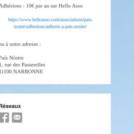
Adhésions : 10€ par an sur Hello Asso
https://www.helloasso.com/associations/pais-
nostre/adhesions/adherer-a-pais-nostre/
ou à notre adresse :
País Nòstre
1, rue des Passerelles
11100 NARBONNE
Réseaux