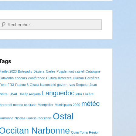
Recherche
Tags
8 juillet 2023
Bolegadis
Béziers
Carles Puigdemont
castell
Catalogne
Catalonha
concurs
conférence
Cultura
dimecres
Durban-Corbières
Foire
FR3
France 3
Gisela Naconaski
govern
Ives Roqueta
Jean
Languedoc
Pierre LAVAL
Josèp Anglada
letra
Lozère
météo
mercredi
messe occitane
Montpellier
Municipales 2020
Ostal
Narbonne
Nicolas Garcia
Occitanie
Occitan Narbonne
Quim Torra
Région