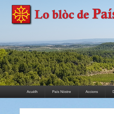
País Nòstre
Paratge e Convivència
Premier menu
Acuèlh
País Nòstre
Accions