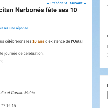
Navigation dans les
←
Précédent
Suivant
→
articles
citan Narbonés fête ses 10
aissez une réponse
nous célébrerons les
10 ans
d’existence de l
‘Ostal
te journée de célébration.
ulia et
Coralie Malric
 77 16 15