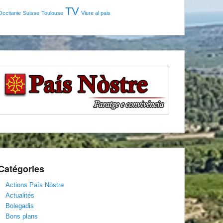
TV
Occitanie
Suisse
Toulouse
Viure al pais
Catégories
Actions País Nòstre
Actualités
Bolegadis
Bons plans