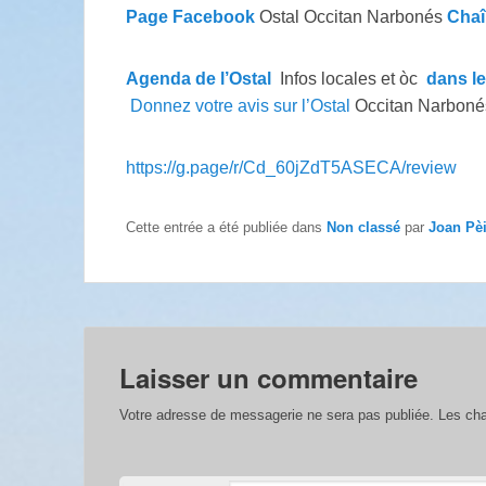
Page Facebook
Ostal Occitan Narbonés
Chaî
Agenda de l’Ostal
Infos locales et òc
dans l
Donnez votre avis sur l’Ostal
Occitan Narboné
https://g.page/r/Cd_60jZdT5ASECA/review
Cette entrée a été publiée dans
Non classé
par
Joan Pè
Laisser un commentaire
Votre adresse de messagerie ne sera pas publiée.
Les cha