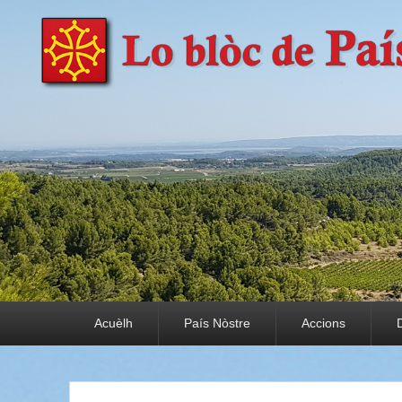
País Nòstre
Paratge e Convivència
Premier menu
Acuèlh
País Nòstre
Accions