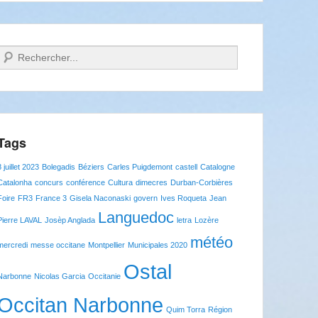
Recherche
Tags
8 juillet 2023
Bolegadis
Béziers
Carles Puigdemont
castell
Catalogne
Catalonha
concurs
conférence
Cultura
dimecres
Durban-Corbières
Foire
FR3
France 3
Gisela Naconaski
govern
Ives Roqueta
Jean
Languedoc
Pierre LAVAL
Josèp Anglada
letra
Lozère
météo
mercredi
messe occitane
Montpellier
Municipales 2020
Ostal
Narbonne
Nicolas Garcia
Occitanie
Occitan Narbonne
Quim Torra
Région