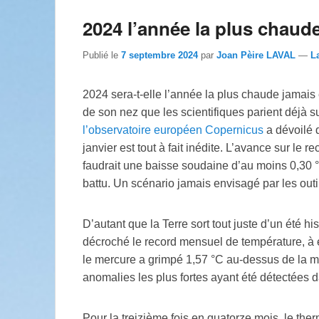
2024 l’année la plus cha
Publié le
7 septembre 2024
par
Joan Pèire LAVAL
—
L
2024 sera-t-elle l’année la plus chaude jamais
de son nez que les scientifiques parient déjà 
l’observatoire européen Copernicus
a dévoilé 
janvier est tout à fait inédite. L’avance sur le r
faudrait une baisse soudaine d’au moins 0,30 °C 
battu. Un scénario jamais envisagé par les outi
D’autant que la Terre sort tout juste d’un été h
décroché le record mensuel de température, à
le mercure a grimpé 1,57 °C au-dessus de la m
anomalies les plus fortes ayant été détectées da
Pour la treizième fois en quatorze mois, le the