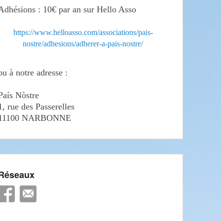
Adhésions : 10€ par an sur Hello Asso
https://www.helloasso.com/associations/pais-
nostre/adhesions/adherer-a-pais-nostre/
ou à notre adresse :
País Nòstre
1, rue des Passerelles
11100 NARBONNE
Réseaux