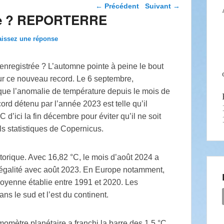
Navigation dans les
←
Précédent
Suivant
→
articles
ude ? REPORTERRE
aissez une réponse
 enregistrée
? L’automne pointe à peine le bout
sur ce nouveau record. Le 6 septembre,
que l’anomalie de température depuis le mois de
ecord détenu par l’année 2023 est telle qu’il
d’ici la fin décembre pour éviter qu’il ne soit
ls statistiques de Copernicus.
istorique. Avec 16,82 °C, le mois d’août 2024 a
 égalité avec août 2023. En Europe notamment,
oyenne établie entre 1991 et 2020. Les
ns le sud et l’est du continent.
rmomètre planétaire a franchi la barre des 1,5 °C