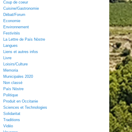
Coup de coeur
Cuisine/Gastronomie
Débat/Forum
Economie
Environnement
Festivités
La Lettre de País Nòstre
Langues
Liens et autres infos
Livre
Loisirs/Culture
Memoria
Municipales 2020
Non classé
País Nòstre
Politique
Produit en Occitanie
Sciences et Technologies
Solidaritat
Traditions
Vidéo