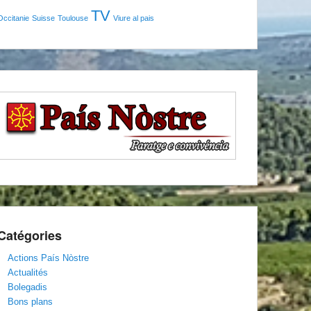
TV
Occitanie
Suisse
Toulouse
Viure al pais
Catégories
Actions País Nòstre
Actualités
Bolegadis
Bons plans