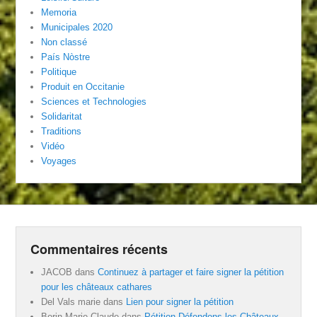
Memoria
Municipales 2020
Non classé
País Nòstre
Politique
Produit en Occitanie
Sciences et Technologies
Solidaritat
Traditions
Vidéo
Voyages
Commentaires récents
JACOB
dans
Continuez à partager et faire signer la pétition
pour les châteaux cathares
Del Vals marie
dans
Lien pour signer la pétition
Borin Marie-Claude
dans
Pétition Défendons les Châteaux