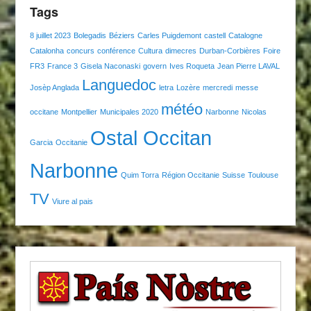
Tags
8 juillet 2023
Bolegadis
Béziers
Carles Puigdemont
castell
Catalogne
Catalonha
concurs
conférence
Cultura
dimecres
Durban-Corbières
Foire
FR3
France 3
Gisela Naconaski
govern
Ives Roqueta
Jean Pierre LAVAL
Languedoc
Josèp Anglada
letra
Lozère
mercredi
messe
météo
occitane
Montpellier
Municipales 2020
Narbonne
Nicolas
Ostal Occitan
Garcia
Occitanie
Narbonne
Quim Torra
Région Occitanie
Suisse
Toulouse
TV
Viure al pais