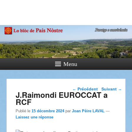
País Nòstre
Paratge e Convivència
Menu
Navigation dans les
←
Précédent
Suivant
→
J.Raimondi EUROCCAT a
articles
RCF
Publié le
15 décembre 2024
par
Joan Pèire LAVAL
—
Laissez une réponse