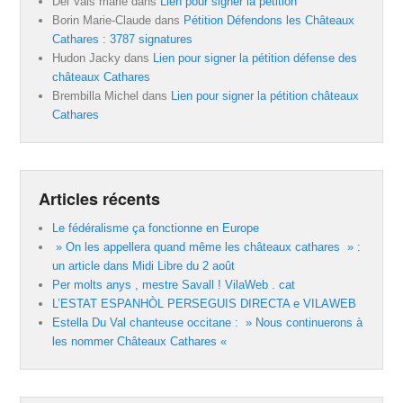
Del Vals marie
dans
Lien pour signer la pétition
Borin Marie-Claude
dans
Pétition Défendons les Châteaux
Cathares : 3787 signatures
Hudon Jacky
dans
Lien pour signer la pétition défense des
châteaux Cathares
Brembilla Michel
dans
Lien pour signer la pétition châteaux
Cathares
Articles récents
Le fédéralisme ça fonctionne en Europe
» On les appellera quand même les châteaux cathares » :
un article dans Midi Libre du 2 août
Per molts anys , mestre Savall ! VilaWeb . cat
L’ESTAT ESPANHÒL PERSEGUIS DIRECTA e VILAWEB
Estella Du Val chanteuse occitane : » Nous continuerons à
les nommer Châteaux Cathares «