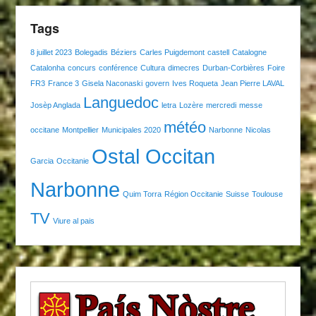
Tags
8 juillet 2023
Bolegadis
Béziers
Carles Puigdemont
castell
Catalogne
Catalonha
concurs
conférence
Cultura
dimecres
Durban-Corbières
Foire
FR3
France 3
Gisela Naconaski
govern
Ives Roqueta
Jean Pierre LAVAL
Languedoc
Josèp Anglada
letra
Lozère
mercredi
messe
météo
occitane
Montpellier
Municipales 2020
Narbonne
Nicolas
Ostal Occitan
Garcia
Occitanie
Narbonne
Quim Torra
Région Occitanie
Suisse
Toulouse
TV
Viure al pais