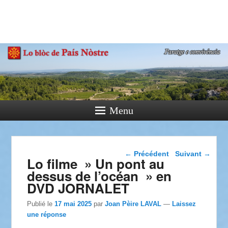
País Nòstre
Paratge e Convivència
Menu
Navigation dans les
←
Précédent
Suivant
→
Lo filme » Un pont au
articles
dessus de l’océan » en
DVD JORNALET
Publié le
17 mai 2025
par
Joan Pèire LAVAL
—
Laissez
une réponse