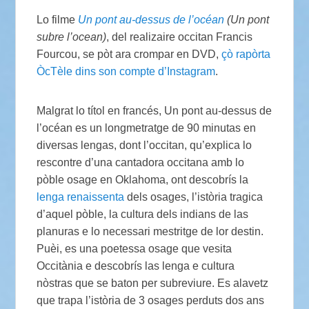
Lo filme
Un pont au-dessus de l’océan
(Un pont
subre l’ocean)
, del realizaire occitan Francis
Fourcou, se pòt ara crompar en DVD,
çò rapòrta
ÒcTèle dins son compte d’Instagram
.
Malgrat lo títol en francés, Un pont au-dessus de
l’océan es un longmetratge de 90 minutas en
diversas lengas, dont l’occitan, qu’explica lo
rescontre d’una cantadora occitana amb lo
pòble osage en Oklahoma, ont descobrís la
lenga renaissenta
dels osages, l’istòria tragica
d’aquel pòble, la cultura dels indians de las
planuras e lo necessari mestritge de lor destin.
Puèi, es una poetessa osage que vesita
Occitània e descobrís las lenga e cultura
nòstras que se baton per subreviure. Es alavetz
que trapa l’istòria de 3 osages perduts dos ans