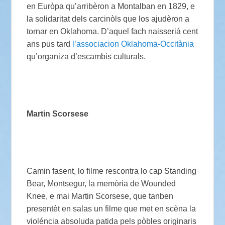
en Euròpa qu’arribèron a Montalban en 1829, e
la solidaritat dels carcinòls que los ajudèron a
tornar en Oklahoma. D’aquel fach naisseriá cent
ans pus tard
l’associacion Oklahoma-Occitània
qu’organiza d’escambis culturals.
Martin Scorsese
Camin fasent, lo filme rescontra lo cap Standing
Bear, Montsegur, la memòria de Wounded
Knee, e mai Martin Scorsese, que tanben
presentèt en salas un filme que met en scèna la
violéncia absoluda patida pels pòbles originaris