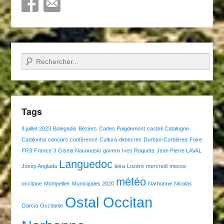
Recherche
Tags
8 juillet 2023
Bolegadis
Béziers
Carles Puigdemont
castell
Catalogne
Catalonha
concurs
conférence
Cultura
dimecres
Durban-Corbières
Foire
FR3
France 3
Gisela Naconaski
govern
Ives Roqueta
Jean Pierre LAVAL
Languedoc
Josèp Anglada
letra
Lozère
mercredi
messe
météo
occitane
Montpellier
Municipales 2020
Narbonne
Nicolas
Ostal Occitan
Garcia
Occitanie