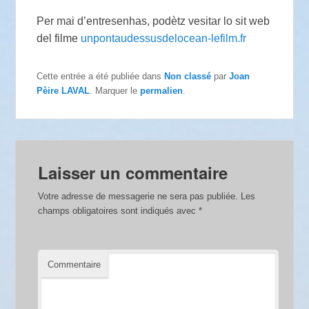
Per mai d’entresenhas, podètz vesitar lo sit web
del filme
unpontaudessusdelocean-lefilm.fr
Cette entrée a été publiée dans
Non classé
par
Joan
Pèire LAVAL
. Marquer le
permalien
.
Laisser un commentaire
Votre adresse de messagerie ne sera pas publiée.
Les
champs obligatoires sont indiqués avec
*
Commentaire