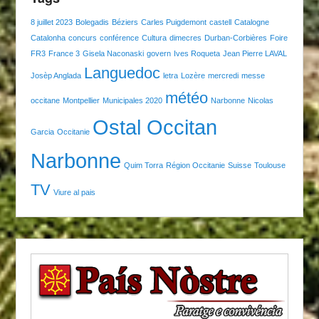
8 juillet 2023
Bolegadis
Béziers
Carles Puigdemont
castell
Catalogne
Catalonha
concurs
conférence
Cultura
dimecres
Durban-Corbières
Foire
FR3
France 3
Gisela Naconaski
govern
Ives Roqueta
Jean Pierre LAVAL
Languedoc
Josèp Anglada
letra
Lozère
mercredi
messe
météo
occitane
Montpellier
Municipales 2020
Narbonne
Nicolas
Ostal Occitan
Garcia
Occitanie
Narbonne
Quim Torra
Région Occitanie
Suisse
Toulouse
TV
Viure al pais