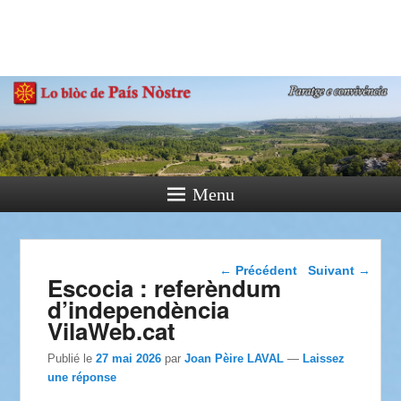
País Nòstre
Paratge e Convivència
Menu
Navigation dans les
←
Précédent
Suivant
→
Escocia : referèndum
articles
d’independència
VilaWeb.cat
Publié le
27 mai 2026
par
Joan Pèire LAVAL
—
Laissez
une réponse