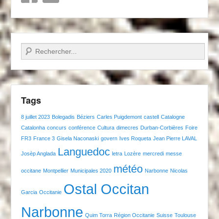
Recherche
Tags
8 juillet 2023
Bolegadis
Béziers
Carles Puigdemont
castell
Catalogne
Catalonha
concurs
conférence
Cultura
dimecres
Durban-Corbières
Foire
FR3
France 3
Gisela Naconaski
govern
Ives Roqueta
Jean Pierre LAVAL
Languedoc
Josèp Anglada
letra
Lozère
mercredi
messe
météo
occitane
Montpellier
Municipales 2020
Narbonne
Nicolas
Ostal Occitan
Garcia
Occitanie
Narbonne
Quim Torra
Région Occitanie
Suisse
Toulouse