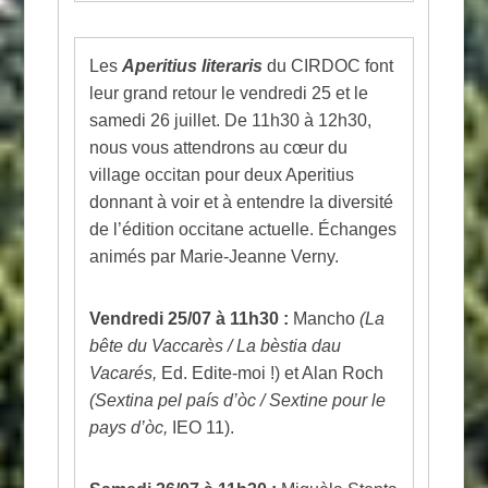
Les
Aperitius literaris
du CIRDOC font
leur grand retour le vendredi 25 et le
samedi 26 juillet. De 11h30 à 12h30,
nous vous attendrons au cœur du
village occitan pour deux Aperitius
donnant à voir et à entendre la diversité
de l’édition occitane actuelle. Échanges
animés par Marie-Jeanne Verny.
Vendredi 25/07 à 11h30 :
Mancho
(La
bête du Vaccarès / La bèstia dau
Vacarés,
Ed. Edite-moi !) et Alan Roch
(Sextina pel país d’òc / Sextine pour le
pays d’òc,
IEO 11).