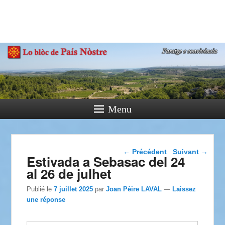
País Nòstre
Paratge e Convivència
Menu
Navigation dans les
←
Précédent
Suivant
→
Estivada a Sebasac del 24
articles
al 26 de julhet
Publié le
7 juillet 2025
par
Joan Pèire LAVAL
—
Laissez
une réponse