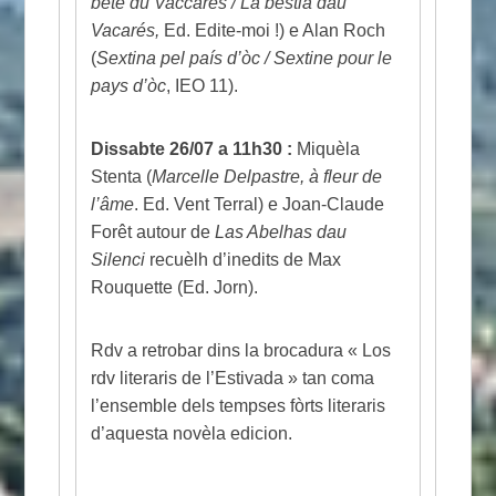
bête du Vaccarès / La bèstia dau
Vacarés,
Ed. Edite-moi !) e Alan Roch
(
Sextina pel país d’òc / Sextine pour le
pays d’òc
, IEO 11).
Dissabte 26/07 a 11h30 :
Miquèla
Stenta (
Marcelle Delpastre, à fleur de
l’âme
. Ed. Vent Terral) e Joan-Claude
Forêt autour de
Las Abelhas dau
Silenci
recuèlh d’inedits de Max
Rouquette (Ed. Jorn).
Rdv a retrobar dins la brocadura « Los
rdv literaris de l’Estivada » tan coma
l’ensemble dels tempses fòrts literaris
d’aquesta novèla edicion.