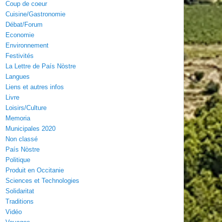
Coup de coeur
Cuisine/Gastronomie
Débat/Forum
Economie
Environnement
Festivités
La Lettre de País Nòstre
Langues
Liens et autres infos
Livre
Loisirs/Culture
Memoria
Municipales 2020
Non classé
País Nòstre
Politique
Produit en Occitanie
Sciences et Technologies
Solidaritat
Traditions
Vidéo