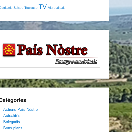
TV
Occitanie
Suisse
Toulouse
Viure al pais
Catégories
Actions País Nòstre
Actualités
Bolegadis
Bons plans