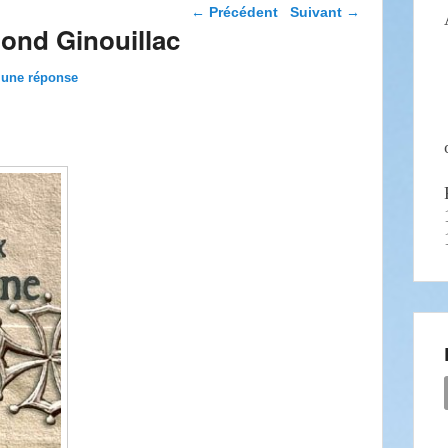
Navigation dans les
←
Précédent
Suivant
→
articles
mond Ginouillac
 une réponse