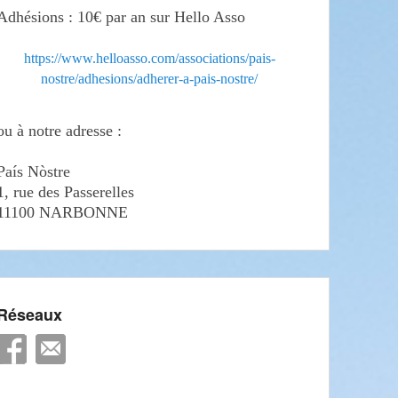
Adhésions : 10€ par an sur Hello Asso
https://www.helloasso.com/associations/pais-
nostre/adhesions/adherer-a-pais-nostre/
ou à notre adresse :
País Nòstre
1, rue des Passerelles
11100 NARBONNE
Réseaux