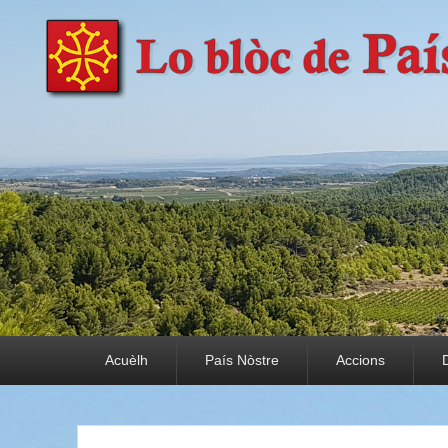
País Nòstre
Paratge e Convivència
Premier menu
Acuèlh
País Nòstre
Accions