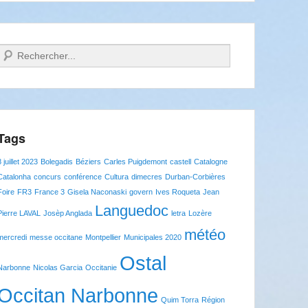
Recherche
Tags
8 juillet 2023
Bolegadis
Béziers
Carles Puigdemont
castell
Catalogne
Catalonha
concurs
conférence
Cultura
dimecres
Durban-Corbières
Foire
FR3
France 3
Gisela Naconaski
govern
Ives Roqueta
Jean
Languedoc
Pierre LAVAL
Josèp Anglada
letra
Lozère
météo
mercredi
messe occitane
Montpellier
Municipales 2020
Ostal
Narbonne
Nicolas Garcia
Occitanie
Occitan Narbonne
Quim Torra
Région