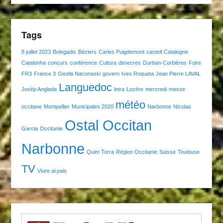
Tags
8 juillet 2023
Bolegadis
Béziers
Carles Puigdemont
castell
Catalogne
Catalonha
concurs
conférence
Cultura
dimecres
Durban-Corbières
Foire
FR3
France 3
Gisela Naconaski
govern
Ives Roqueta
Jean Pierre LAVAL
Languedoc
Josèp Anglada
letra
Lozère
mercredi
messe
météo
occitane
Montpellier
Municipales 2020
Narbonne
Nicolas
Ostal Occitan
Garcia
Occitanie
Narbonne
Quim Torra
Région Occitanie
Suisse
Toulouse
TV
Viure al pais