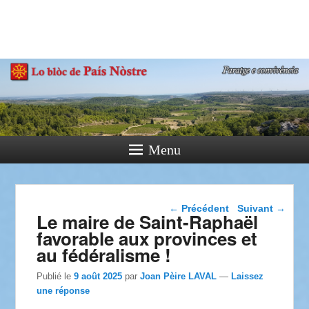
País Nòstre
Paratge e Convivència
Menu
Navigation dans les
←
Précédent
Suivant
→
Le maire de Saint-Raphaël
articles
favorable aux provinces et
au fédéralisme !
Publié le
9 août 2025
par
Joan Pèire LAVAL
—
Laissez
une réponse