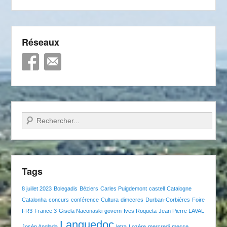
Réseaux
Recherche
Tags
8 juillet 2023
Bolegadis
Béziers
Carles Puigdemont
castell
Catalogne
Catalonha
concurs
conférence
Cultura
dimecres
Durban-Corbières
Foire
FR3
France 3
Gisela Naconaski
govern
Ives Roqueta
Jean Pierre LAVAL
Languedoc
Josèp Anglada
letra
Lozère
mercredi
messe