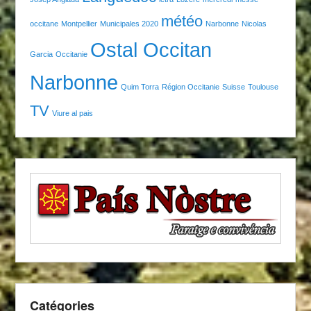
météo
occitane
Montpellier
Municipales 2020
Narbonne
Nicolas
Ostal Occitan
Garcia
Occitanie
Narbonne
Quim Torra
Région Occitanie
Suisse
Toulouse
TV
Viure al pais
Catégories