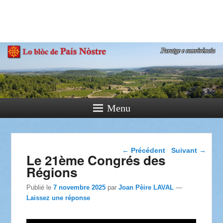
País Nòstre
Paratge e Convivència
Menu
Navigation dans les
←
Précédent
Suivant
→
Le 21ème Congrés des
articles
Régions
Publié le
7 novembre 2025
par
Joan Pèire LAVAL
—
Laissez une réponse