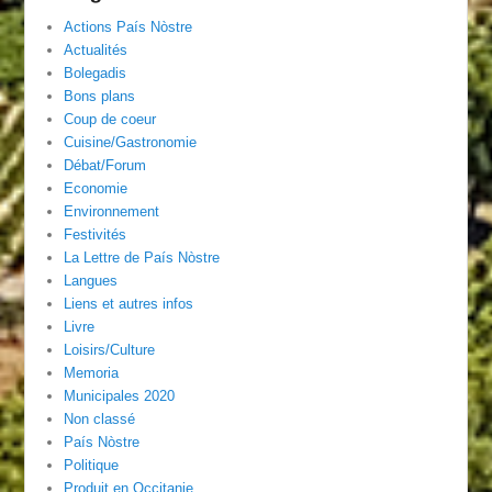
Actions País Nòstre
Actualités
Bolegadis
Bons plans
Coup de coeur
Cuisine/Gastronomie
Débat/Forum
Economie
Environnement
Festivités
La Lettre de País Nòstre
Langues
Liens et autres infos
Livre
Loisirs/Culture
Memoria
Municipales 2020
Non classé
País Nòstre
Politique
Produit en Occitanie