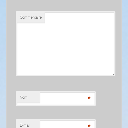
Commentaire
Nom
*
E-mail
*