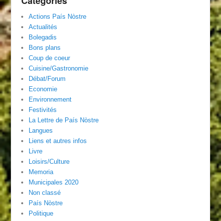
Catégories
Actions País Nòstre
Actualités
Bolegadis
Bons plans
Coup de coeur
Cuisine/Gastronomie
Débat/Forum
Economie
Environnement
Festivités
La Lettre de País Nòstre
Langues
Liens et autres infos
Livre
Loisirs/Culture
Memoria
Municipales 2020
Non classé
País Nòstre
Politique