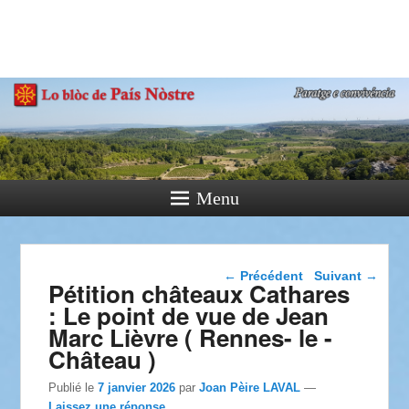
País Nòstre
Paratge e Convivència
Menu
Navigation dans les
←
Précédent
Suivant
→
Pétition châteaux Cathares
articles
: Le point de vue de Jean
Marc Lièvre ( Rennes- le -
Château )
Publié le
7 janvier 2026
par
Joan Pèire LAVAL
—
Laissez une réponse