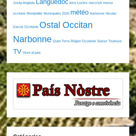
Languedoc
Josèp Anglada
letra
Lozère
mercredi
messe
météo
occitane
Montpellier
Municipales 2020
Narbonne
Nicolas
Ostal Occitan
Garcia
Occitanie
Narbonne
Quim Torra
Région Occitanie
Suisse
Toulouse
TV
Viure al pais