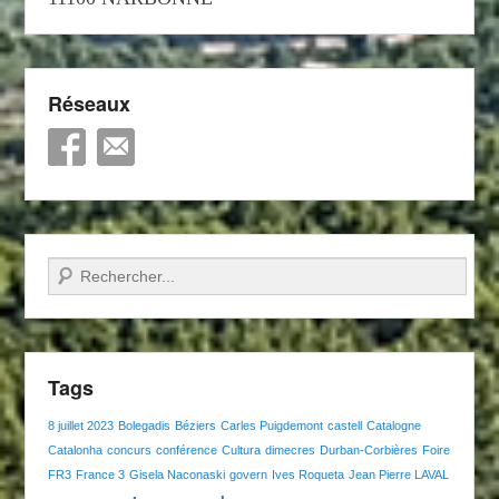
Réseaux
Recherche
Tags
8 juillet 2023
Bolegadis
Béziers
Carles Puigdemont
castell
Catalogne
Catalonha
concurs
conférence
Cultura
dimecres
Durban-Corbières
Foire
FR3
France 3
Gisela Naconaski
govern
Ives Roqueta
Jean Pierre LAVAL