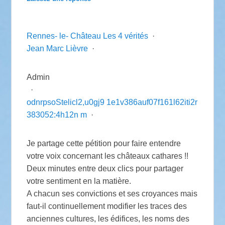
Rennes- le- Château Les 4 vérités
·
Jean Marc Lièvre
·
Admin
·
o
d
n
r
p
s
o
S
t
e
l
i
c
l
2
,
u
0
g
j
9
1
e
1
v
3
8
6
a
u
f
0
7
f
1
6
1
l
6
2
i
t
i
2
r
3
8
3
0
5
2
:
4
h
1
2
n
m
·
Je partage cette pétition pour faire entendre
votre voix concernant les châteaux cathares !!
Deux minutes entre deux clics pour partager
votre sentiment en la matière.
A chacun ses convictions et ses croyances mais
faut-il continuellement modifier les traces des
anciennes cultures, les édifices, les noms des