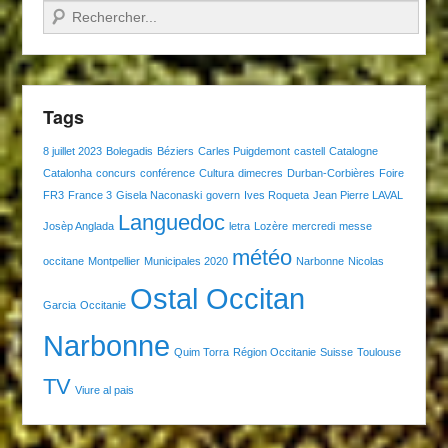
Recherche
Tags
8 juillet 2023
Bolegadis
Béziers
Carles Puigdemont
castell
Catalogne
Catalonha
concurs
conférence
Cultura
dimecres
Durban-Corbières
Foire
FR3
France 3
Gisela Naconaski
govern
Ives Roqueta
Jean Pierre LAVAL
Languedoc
Josèp Anglada
letra
Lozère
mercredi
messe
météo
occitane
Montpellier
Municipales 2020
Narbonne
Nicolas
Ostal Occitan
Garcia
Occitanie
Narbonne
Quim Torra
Région Occitanie
Suisse
Toulouse
TV
Viure al pais