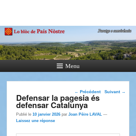
País Nòstre
Paratge e Convivència
Menu
Navigation dans les
←
Précédent
Suivant
→
Defensar la pagesia és
articles
defensar Catalunya
Publié le
10 janvier 2026
par
Joan Pèire LAVAL
—
Laissez une réponse