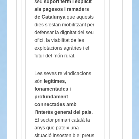
seu
suport ferm i explícit
als pagesos i ramaders
de Catalunya
que aquests
dies s’estan mobilitzant per
defensar la dignitat del seu
ofici, la viabilitat de les
explotacions agràries i el
futur del món rural.
Les seves reivindicacions
són
legítimes,
fonamentades i
profundament
connectades amb
l’interès general del país
.
El sector primari català fa
anys que pateix una
situació insostenible: preus