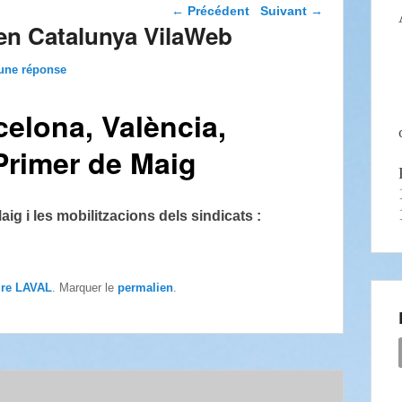
Navigation dans les
←
Précédent
Suivant
→
articles
 en Catalunya VilaWeb
une réponse
elona, València,
Primer de Maig
ig i les mobilitzacions dels sindicats :
ire LAVAL
. Marquer le
permalien
.