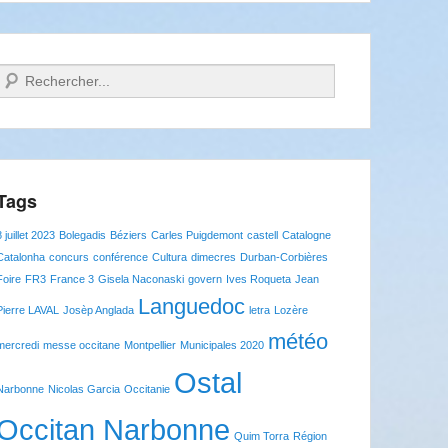
Recherche
Tags
8 juillet 2023
Bolegadis
Béziers
Carles Puigdemont
castell
Catalogne
Catalonha
concurs
conférence
Cultura
dimecres
Durban-Corbières
Foire
FR3
France 3
Gisela Naconaski
govern
Ives Roqueta
Jean
Languedoc
Pierre LAVAL
Josèp Anglada
letra
Lozère
météo
mercredi
messe occitane
Montpellier
Municipales 2020
Ostal
Narbonne
Nicolas Garcia
Occitanie
Occitan Narbonne
Quim Torra
Région