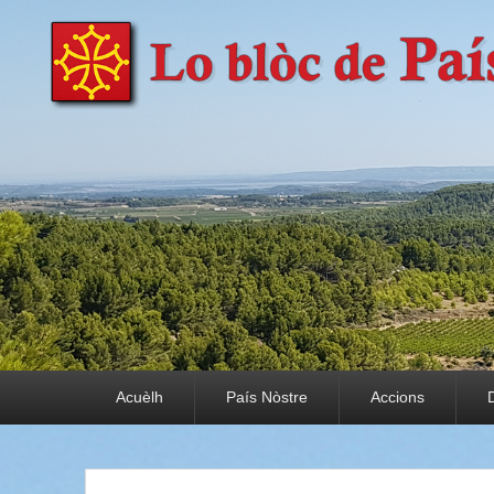
País Nòstre
Paratge e Convivència
Premier menu
Acuèlh
País Nòstre
Accions