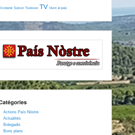
TV
Occitanie
Suisse
Toulouse
Viure al pais
Catégories
Actions País Nòstre
Actualités
Bolegadis
Bons plans