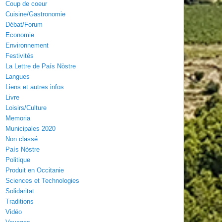
Coup de coeur
Cuisine/Gastronomie
Débat/Forum
Economie
Environnement
Festivités
La Lettre de País Nòstre
Langues
Liens et autres infos
Livre
Loisirs/Culture
Memoria
Municipales 2020
Non classé
País Nòstre
Politique
Produit en Occitanie
Sciences et Technologies
Solidaritat
Traditions
Vidéo