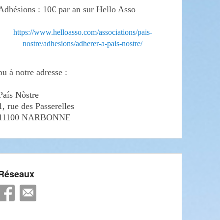
Adhésions : 10€ par an sur Hello Asso
https://www.helloasso.com/associations/pais-
nostre/adhesions/adherer-a-pais-nostre/
ou à notre adresse :
País Nòstre
1, rue des Passerelles
11100 NARBONNE
Réseaux