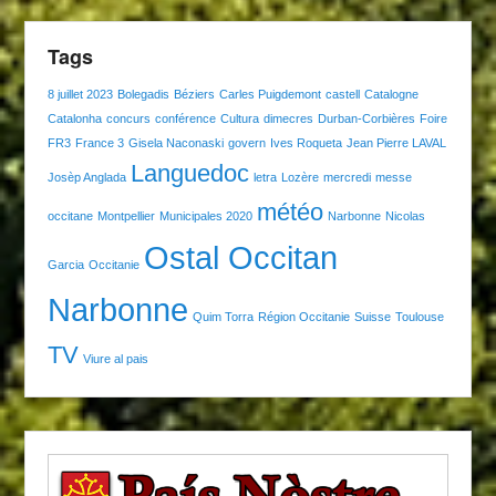
Tags
8 juillet 2023
Bolegadis
Béziers
Carles Puigdemont
castell
Catalogne
Catalonha
concurs
conférence
Cultura
dimecres
Durban-Corbières
Foire
FR3
France 3
Gisela Naconaski
govern
Ives Roqueta
Jean Pierre LAVAL
Languedoc
Josèp Anglada
letra
Lozère
mercredi
messe
météo
occitane
Montpellier
Municipales 2020
Narbonne
Nicolas
Ostal Occitan
Garcia
Occitanie
Narbonne
Quim Torra
Région Occitanie
Suisse
Toulouse
TV
Viure al pais