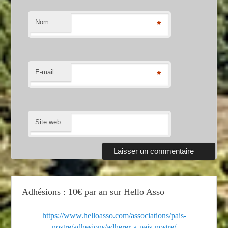
Nom
*
E-mail
*
Site web
Adhésions : 10€ par an sur Hello Asso
https://www.helloasso.com/associations/pais-
nostre/adhesions/adherer-a-pais-nostre/