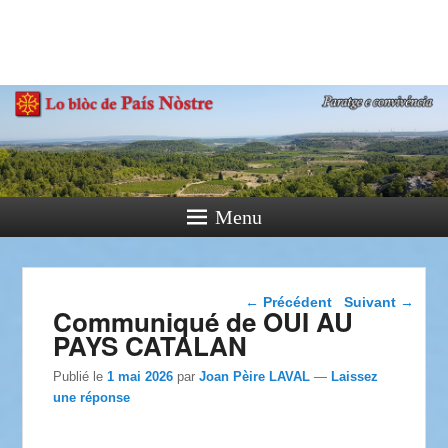
País Nòstre
Paratge e Convivència
Menu
Navigation dans les
←
Précédent
Suivant
→
Communiqué de OUI AU
articles
PAYS CATALAN
Publié le
1 mai 2026
par
Joan Pèire LAVAL
—
Laissez
une réponse