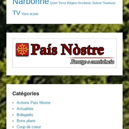
Narbonne
Quim Torra
Région Occitanie
Suisse
Toulouse
TV
Viure al pais
Catégories
Actions País Nòstre
Actualités
Bolegadis
Bons plans
Coup de coeur