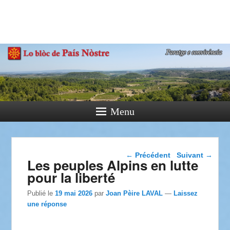
País Nòstre
Paratge e Convivència
Menu
Navigation dans les
←
Précédent
Suivant
→
Les peuples Alpins en lutte
articles
pour la liberté
Publié le
19 mai 2026
par
Joan Pèire LAVAL
—
Laissez
une réponse