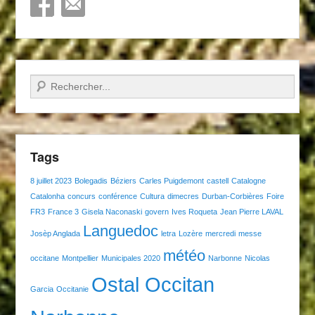
Recherche
Tags
8 juillet 2023
Bolegadis
Béziers
Carles Puigdemont
castell
Catalogne
Catalonha
concurs
conférence
Cultura
dimecres
Durban-Corbières
Foire
FR3
France 3
Gisela Naconaski
govern
Ives Roqueta
Jean Pierre LAVAL
Languedoc
Josèp Anglada
letra
Lozère
mercredi
messe
météo
occitane
Montpellier
Municipales 2020
Narbonne
Nicolas
Ostal Occitan
Garcia
Occitanie