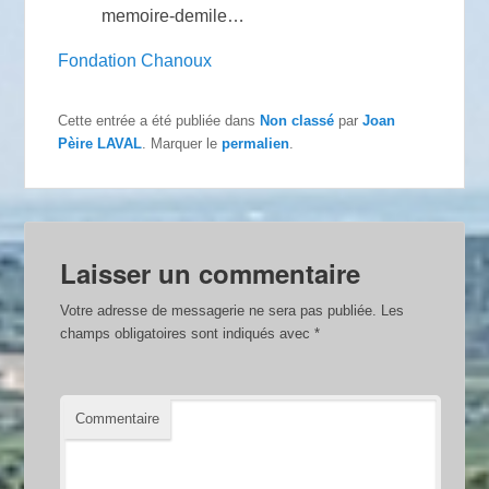
memoire-demile…
Fondation Chanoux
Cette entrée a été publiée dans
Non classé
par
Joan
Pèire LAVAL
. Marquer le
permalien
.
Laisser un commentaire
Votre adresse de messagerie ne sera pas publiée.
Les
champs obligatoires sont indiqués avec
*
Commentaire