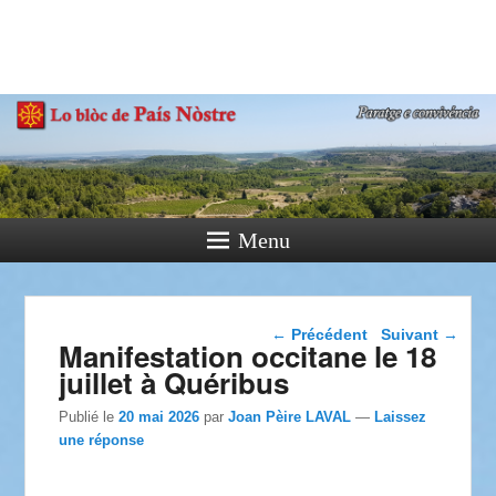
País Nòstre
Paratge e Convivència
Menu
Navigation dans les
←
Précédent
Suivant
→
Manifestation occitane le 18
articles
juillet à Quéribus
Publié le
20 mai 2026
par
Joan Pèire LAVAL
—
Laissez
une réponse