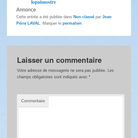
lopaisnostre
Annonce
Cette entrée a été publiée dans
Non classé
par
Joan
Pèire LAVAL
. Marquer le
permalien
.
Laisser un commentaire
Votre adresse de messagerie ne sera pas publiée.
Les
champs obligatoires sont indiqués avec
*
Commentaire