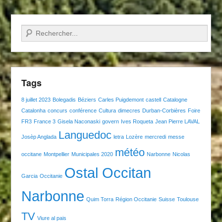
Recherche
Tags
8 juillet 2023
Bolegadis
Béziers
Carles Puigdemont
castell
Catalogne
Catalonha
concurs
conférence
Cultura
dimecres
Durban-Corbières
Foire
FR3
France 3
Gisela Naconaski
govern
Ives Roqueta
Jean Pierre LAVAL
Languedoc
Josèp Anglada
letra
Lozère
mercredi
messe
météo
occitane
Montpellier
Municipales 2020
Narbonne
Nicolas
Ostal Occitan
Garcia
Occitanie
Narbonne
Quim Torra
Région Occitanie
Suisse
Toulouse
TV
Viure al pais