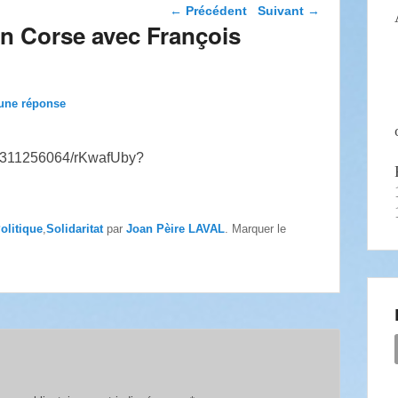
Navigation dans les
←
Précédent
Suivant
→
articles
n Corse avec François
une réponse
olitique
,
Solidaritat
par
Joan Pèire LAVAL
. Marquer le