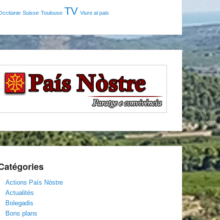
TV
Occitanie
Suisse
Toulouse
Viure al pais
Catégories
Actions País Nòstre
Actualités
Bolegadis
Bons plans