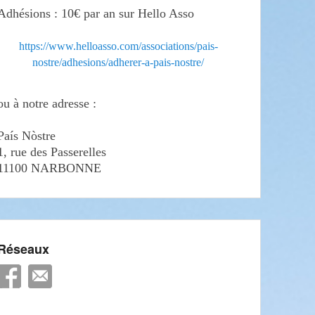
Adhésions : 10€ par an sur Hello Asso
https://www.helloasso.com/associations/pais-
nostre/adhesions/adherer-a-pais-nostre/
ou à notre adresse :
País Nòstre
1, rue des Passerelles
11100 NARBONNE
Réseaux