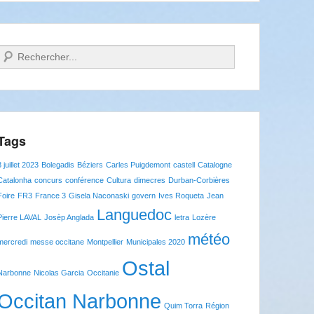
Recherche
Tags
8 juillet 2023
Bolegadis
Béziers
Carles Puigdemont
castell
Catalogne
Catalonha
concurs
conférence
Cultura
dimecres
Durban-Corbières
Foire
FR3
France 3
Gisela Naconaski
govern
Ives Roqueta
Jean
Languedoc
Pierre LAVAL
Josèp Anglada
letra
Lozère
météo
mercredi
messe occitane
Montpellier
Municipales 2020
Ostal
Narbonne
Nicolas Garcia
Occitanie
Occitan Narbonne
Quim Torra
Région