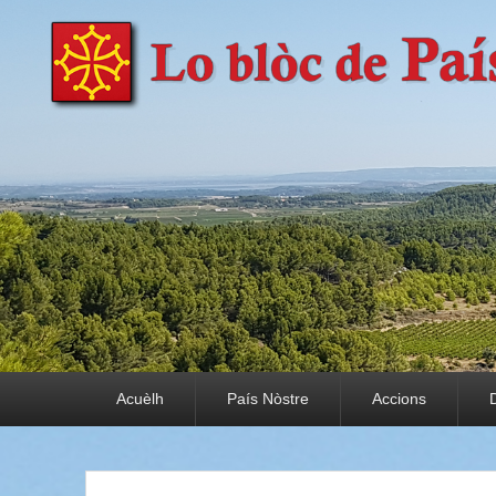
País Nòstre
Paratge e Convivència
Premier menu
Acuèlh
País Nòstre
Accions