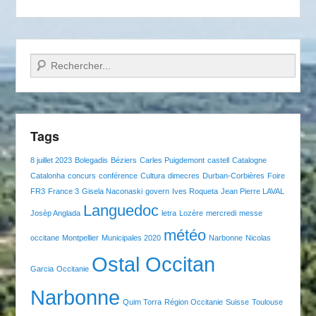
Recherche
Tags
8 juillet 2023
Bolegadis
Béziers
Carles Puigdemont
castell
Catalogne
Catalonha
concurs
conférence
Cultura
dimecres
Durban-Corbières
Foire
FR3
France 3
Gisela Naconaski
govern
Ives Roqueta
Jean Pierre LAVAL
Languedoc
Josèp Anglada
letra
Lozère
mercredi
messe
météo
occitane
Montpellier
Municipales 2020
Narbonne
Nicolas
Ostal Occitan
Garcia
Occitanie
Narbonne
Quim Torra
Région Occitanie
Suisse
Toulouse