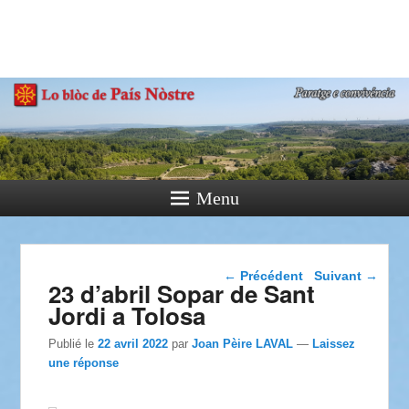
País Nòstre
Paratge e Convivència
Menu
Navigation dans les
←
Précédent
Suivant
→
23 d’abril Sopar de Sant
articles
Jordi a Tolosa
Publié le
22 avril 2022
par
Joan Pèire LAVAL
—
Laissez
une réponse