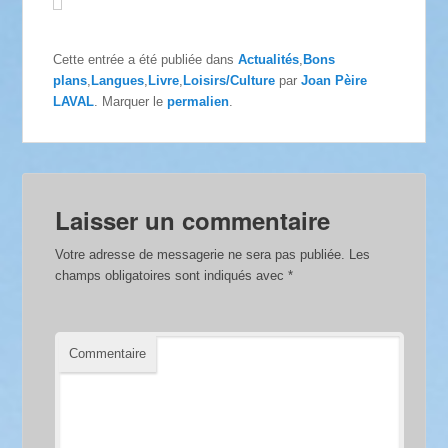
Cette entrée a été publiée dans
Actualités
,
Bons
plans
,
Langues
,
Livre
,
Loisirs/Culture
par
Joan Pèire
LAVAL
. Marquer le
permalien
.
Laisser un commentaire
Votre adresse de messagerie ne sera pas publiée.
Les
champs obligatoires sont indiqués avec
*
Commentaire