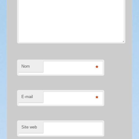
Nom
*
E-mail
*
Site web