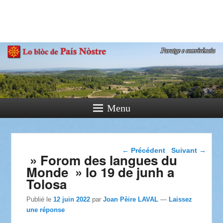
País Nòstre
Paratge e Convivència
Menu
Navigation dans les
←
Précédent
Suivant
→
» Forom des langues du
articles
Monde » lo 19 de junh a
Tolosa
Publié le
12 juin 2022
par
Joan Pèire LAVAL
—
Laissez
une réponse