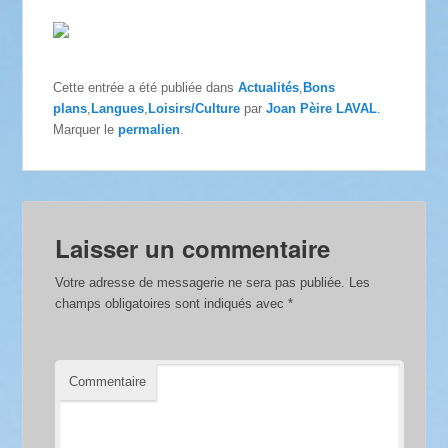
Cette entrée a été publiée dans
Actualités
,
Bons
plans
,
Langues
,
Loisirs/Culture
par
Joan Pèire LAVAL
.
Marquer le
permalien
.
Laisser un commentaire
Votre adresse de messagerie ne sera pas publiée.
Les
champs obligatoires sont indiqués avec
*
Commentaire