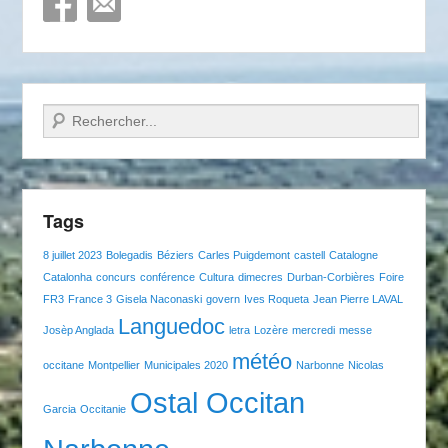
Recherche
Tags
8 juillet 2023
Bolegadis
Béziers
Carles Puigdemont
castell
Catalogne
Catalonha
concurs
conférence
Cultura
dimecres
Durban-Corbières
Foire
FR3
France 3
Gisela Naconaski
govern
Ives Roqueta
Jean Pierre LAVAL
Languedoc
Josèp Anglada
letra
Lozère
mercredi
messe
météo
occitane
Montpellier
Municipales 2020
Narbonne
Nicolas
Ostal Occitan
Garcia
Occitanie