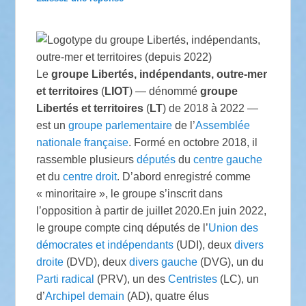
Le
groupe Libertés, indépendants, outre-mer
et territoires
(
LIOT
) — dénommé
groupe
Libertés et territoires
(
LT
) de 2018 à 2022 —
est un
groupe parlementaire
de l’
Assemblée
nationale
française
. Formé en
octobre 2018
, il
rassemble plusieurs
députés
du
centre gauche
et du
centre droit
. D’abord enregistré comme
« minoritaire »
, le groupe s’inscrit dans
l’opposition à partir de
juillet 2020
.En
juin 2022
,
le groupe compte cinq députés de l’
Union des
démocrates et indépendants
(UDI), deux
divers
droite
(DVD), deux
divers gauche
(DVG), un du
Parti radical
(PRV), un des
Centristes
(LC), un
d’
Archipel demain
(AD), quatre élus