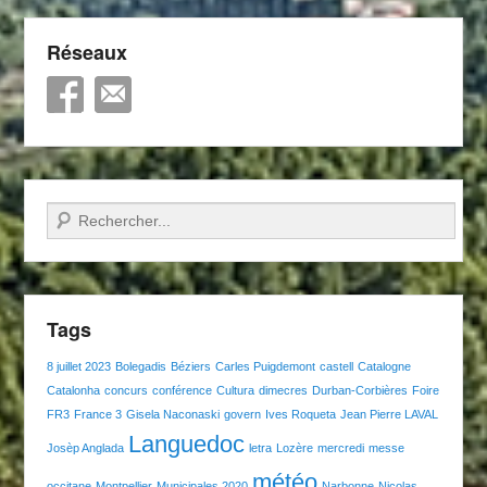
Réseaux
Recherche
Tags
8 juillet 2023
Bolegadis
Béziers
Carles Puigdemont
castell
Catalogne
Catalonha
concurs
conférence
Cultura
dimecres
Durban-Corbières
Foire
FR3
France 3
Gisela Naconaski
govern
Ives Roqueta
Jean Pierre LAVAL
Languedoc
Josèp Anglada
letra
Lozère
mercredi
messe
météo
occitane
Montpellier
Municipales 2020
Narbonne
Nicolas