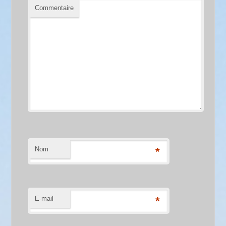
Commentaire
Nom
*
E-mail
*