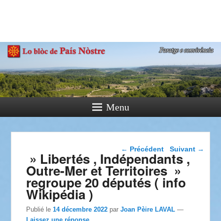
País Nòstre
Paratge e Convivència
Menu
Navigation dans les
←
Précédent
Suivant
→
» Libertés , Indépendants ,
articles
Outre-Mer et Territoires »
regroupe 20 députés ( info
Wikipédia )
Publié le
14 décembre 2022
par
Joan Pèire LAVAL
—
Laissez une réponse