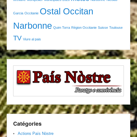
Ostal Occitan
Garcia
Occitanie
Narbonne
Quim Torra
Région Occitanie
Suisse
Toulouse
TV
Viure al pais
Catégories
Actions País Nòstre