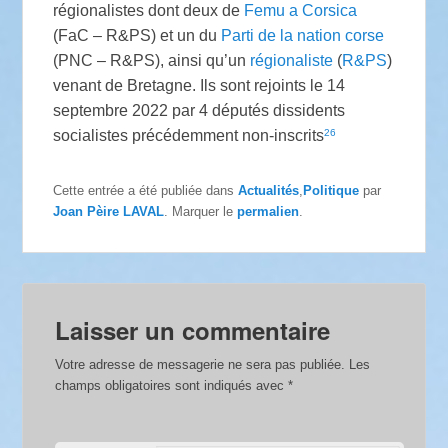
régionalistes dont deux de
Femu a Corsica
(FaC – R&PS) et un du
Parti de la nation corse
(PNC – R&PS), ainsi qu’un
régionaliste
(
R&PS
)
venant de Bretagne. Ils sont rejoints le 14
septembre 2022 par 4 députés dissidents
26
socialistes précédemment non-inscrits
Cette entrée a été publiée dans
Actualités
,
Politique
par
Joan Pèire LAVAL
. Marquer le
permalien
.
Laisser un commentaire
Votre adresse de messagerie ne sera pas publiée.
Les
champs obligatoires sont indiqués avec
*