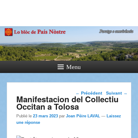
País Nòstre
Paratge e Convivència
Menu
Navigation dans les
←
Précédent
Suivant
→
Manifestacion del Collectiu
articles
Occitan a Tolosa
Publié le
23 mars 2023
par
Joan Pèire LAVAL
—
Laissez
une réponse