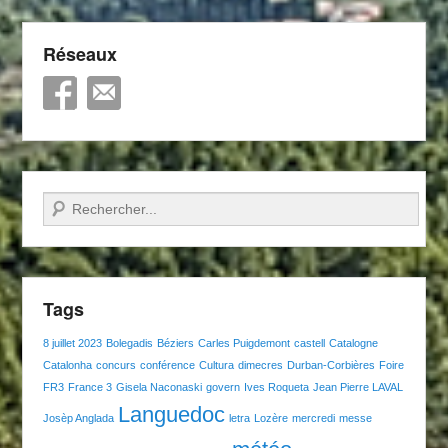
Réseaux
Recherche
Tags
8 juillet 2023
Bolegadis
Béziers
Carles Puigdemont
castell
Catalogne
Catalonha
concurs
conférence
Cultura
dimecres
Durban-Corbières
Foire
FR3
France 3
Gisela Naconaski
govern
Ives Roqueta
Jean Pierre LAVAL
Languedoc
Josèp Anglada
letra
Lozère
mercredi
messe