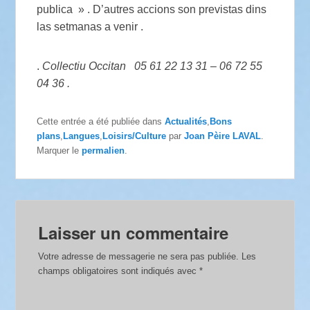
publica » . D’autres accions son previstas dins
las setmanas a venir .
.
Collectiu Occitan 05 61 22 13 31 – 06 72 55
04 36 .
Cette entrée a été publiée dans
Actualités
,
Bons
plans
,
Langues
,
Loisirs/Culture
par
Joan Pèire LAVAL
.
Marquer le
permalien
.
Laisser un commentaire
Votre adresse de messagerie ne sera pas publiée.
Les
champs obligatoires sont indiqués avec
*