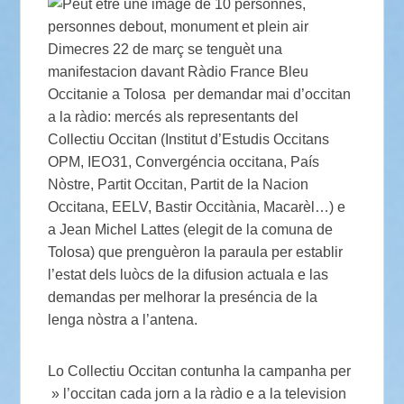
Dimecres 22 de març se tenguèt una
manifestacion davant Ràdio France Bleu
Occitanie a Tolosa per demandar mai d’occitan
a la ràdio: mercés als representants del
Collectiu Occitan (Institut d’Estudis Occitans
OPM, IEO31, Convergéncia occitana, País
Nòstre, Partit Occitan, Partit de la Nacion
Occitana, EELV, Bastir Occitània, Macarèl…) e
a Jean Michel Lattes (elegit de la comuna de
Tolosa) que prenguèron la paraula per establir
l’estat dels luòcs de la difusion actuala e las
demandas per melhorar la preséncia de la
lenga nòstra a l’antena.
Lo Collectiu Occitan contunha la campanha per
» l’occitan cada jorn a la ràdio e a la television