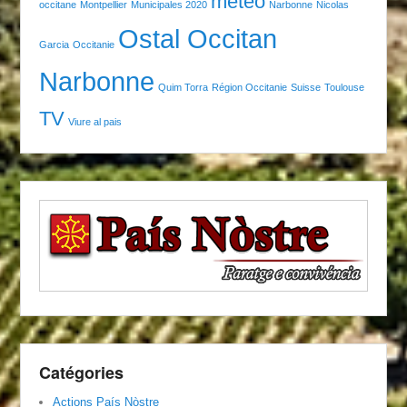
météo
occitane
Montpellier
Municipales 2020
Narbonne
Nicolas
Ostal Occitan
Garcia
Occitanie
Narbonne
Quim Torra
Région Occitanie
Suisse
Toulouse
TV
Viure al pais
Catégories
Actions País Nòstre