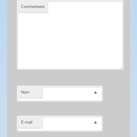
Commentaire
Nom
*
E-mail
*