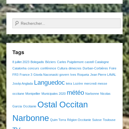
Recherche
Tags
8 juillet 2023
Bolegadis
Béziers
Carles Puigdemont
castell
Catalogne
Catalonha
concurs
conférence
Cultura
dimecres
Durban-Corbières
Foire
FR3
France 3
Gisela Naconaski
govern
Ives Roqueta
Jean Pierre LAVAL
Languedoc
Josèp Anglada
letra
Lozère
mercredi
messe
météo
occitane
Montpellier
Municipales 2020
Narbonne
Nicolas
Ostal Occitan
Garcia
Occitanie
Narbonne
Quim Torra
Région Occitanie
Suisse
Toulouse