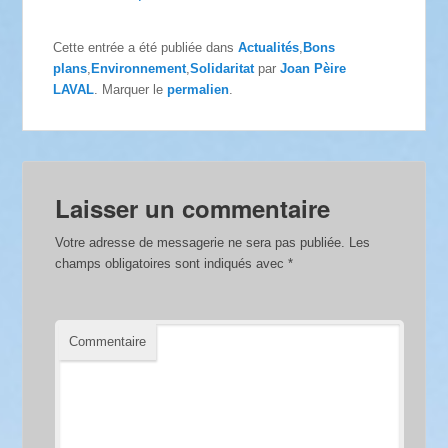
Cette entrée a été publiée dans
Actualités
,
Bons
plans
,
Environnement
,
Solidaritat
par
Joan Pèire
LAVAL
. Marquer le
permalien
.
Laisser un commentaire
Votre adresse de messagerie ne sera pas publiée.
Les
champs obligatoires sont indiqués avec
*
Commentaire