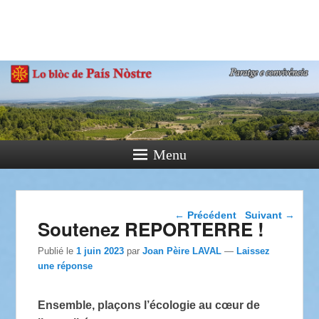
País Nòstre
Paratge e Convivència
Menu
Navigation dans les
←
Précédent
Suivant
→
Soutenez REPORTERRE !
articles
Publié le
1 juin 2023
par
Joan Pèire LAVAL
—
Laissez
une réponse
Ensemble, plaçons l’écologie au cœur de