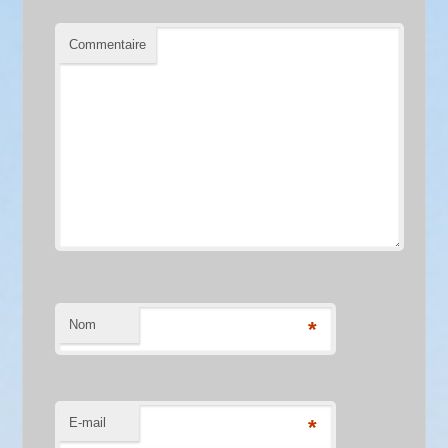
Commentaire
Nom
*
E-mail
*