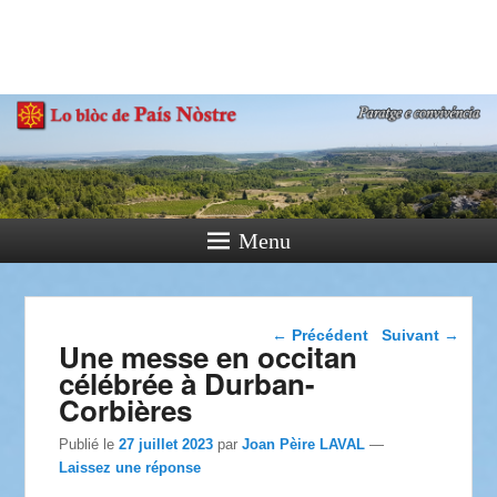
País Nòstre
Paratge e Convivència
Menu
Navigation dans les
←
Précédent
Suivant
→
Une messe en occitan
articles
célébrée à Durban-
Corbières
Publié le
27 juillet 2023
par
Joan Pèire LAVAL
—
Laissez une réponse