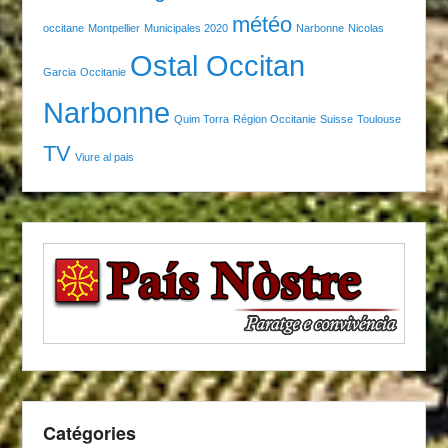
météo
occitane
Montpellier
Municipales 2020
Narbonne
Nicolas
Ostal Occitan
Garcia
Occitanie
Narbonne
Quim Torra
Région Occitanie
Suisse
Toulouse
TV
Viure al pais
Catégories