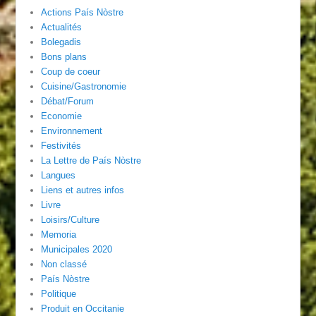
Actions País Nòstre
Actualités
Bolegadis
Bons plans
Coup de coeur
Cuisine/Gastronomie
Débat/Forum
Economie
Environnement
Festivités
La Lettre de País Nòstre
Langues
Liens et autres infos
Livre
Loisirs/Culture
Memoria
Municipales 2020
Non classé
País Nòstre
Politique
Produit en Occitanie