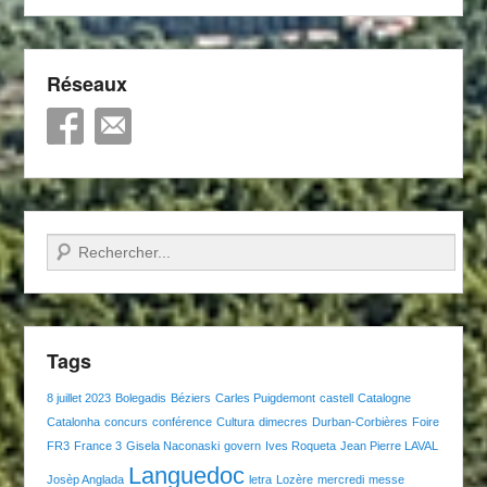
Réseaux
Recherche
Tags
8 juillet 2023
Bolegadis
Béziers
Carles Puigdemont
castell
Catalogne
Catalonha
concurs
conférence
Cultura
dimecres
Durban-Corbières
Foire
FR3
France 3
Gisela Naconaski
govern
Ives Roqueta
Jean Pierre LAVAL
Languedoc
Josèp Anglada
letra
Lozère
mercredi
messe