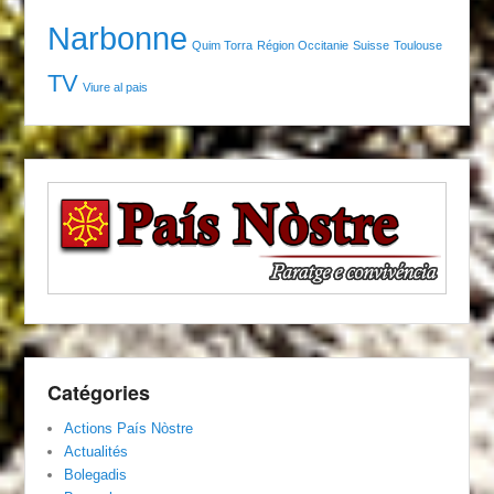
Narbonne
Quim Torra
Région Occitanie
Suisse
Toulouse
TV
Viure al pais
Catégories
Actions País Nòstre
Actualités
Bolegadis