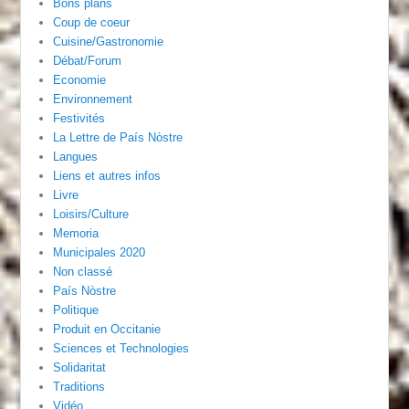
Bons plans
Coup de coeur
Cuisine/Gastronomie
Débat/Forum
Economie
Environnement
Festivités
La Lettre de País Nòstre
Langues
Liens et autres infos
Livre
Loisirs/Culture
Memoria
Municipales 2020
Non classé
País Nòstre
Politique
Produit en Occitanie
Sciences et Technologies
Solidaritat
Traditions
Vidéo