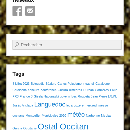
Recherche
Tags
8 juillet 2023
Bolegadis
Béziers
Carles Puigdemont
castell
Catalogne
Catalonha
concurs
conférence
Cultura
dimecres
Durban-Corbières
Foire
FR3
France 3
Gisela Naconaski
govern
Ives Roqueta
Jean Pierre LAVAL
Languedoc
Josèp Anglada
letra
Lozère
mercredi
messe
météo
occitane
Montpellier
Municipales 2020
Narbonne
Nicolas
Ostal Occitan
Garcia
Occitanie