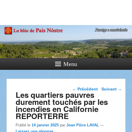
País Nòstre
Paratge e Convivència
Menu
Navigation dans les
←
Précédent
Suivant
→
Les quartiers pauvres
articles
durement touchés par les
incendies en Californie
REPORTERRE
Publié le
14 janvier 2025
par
Joan Pèire LAVAL
—
Laissez une réponse