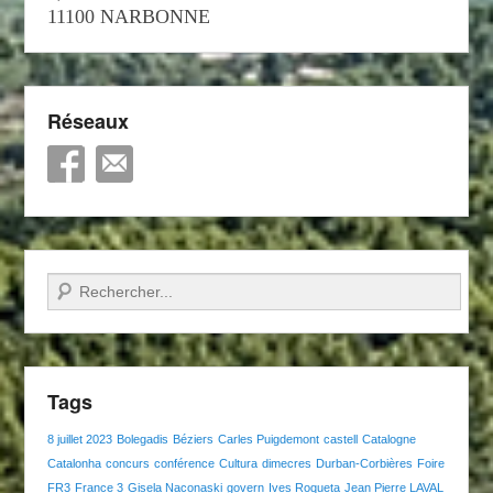
11100 NARBONNE
Réseaux
Recherche
Tags
8 juillet 2023
Bolegadis
Béziers
Carles Puigdemont
castell
Catalogne
Catalonha
concurs
conférence
Cultura
dimecres
Durban-Corbières
Foire
FR3
France 3
Gisela Naconaski
govern
Ives Roqueta
Jean Pierre LAVAL