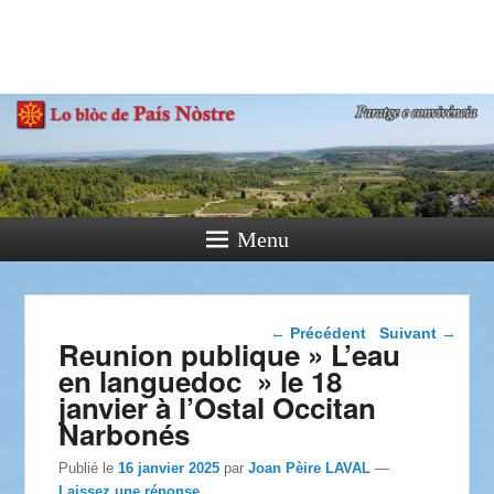
País Nòstre
Paratge e Convivència
Menu
Navigation dans les
←
Précédent
Suivant
→
Reunion publique » L’eau
articles
en languedoc » le 18
janvier à l’Ostal Occitan
Narbonés
Publié le
16 janvier 2025
par
Joan Pèire LAVAL
—
Laissez une réponse