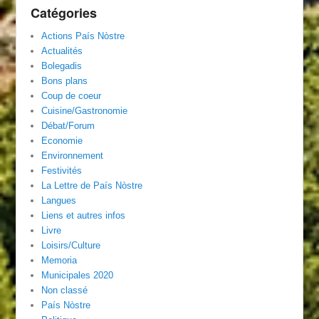
Catégories
Actions País Nòstre
Actualités
Bolegadis
Bons plans
Coup de coeur
Cuisine/Gastronomie
Débat/Forum
Economie
Environnement
Festivités
La Lettre de País Nòstre
Langues
Liens et autres infos
Livre
Loisirs/Culture
Memoria
Municipales 2020
Non classé
País Nòstre