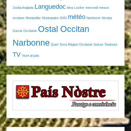
Languedoc
Josèp Anglada
letra
Lozère
mercredi
messe
météo
occitane
Montpellier
Municipales 2020
Narbonne
Nicolas
Ostal Occitan
Garcia
Occitanie
Narbonne
Quim Torra
Région Occitanie
Suisse
Toulouse
TV
Viure al pais